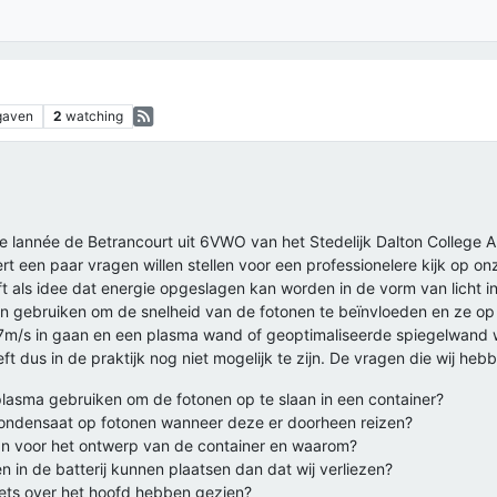
gaven
2
watching
e lannée de Betrancourt uit 6VWO van het Stedelijk Dalton College A
 een paar vragen willen stellen voor een professionelere kijk op onz
als idee dat energie opgeslagen kan worden in de vorm van licht in een
n gebruiken om de snelheid van de fotonen te beïnvloeden en ze op 
m/s in gaan en een plasma wand of geoptimaliseerde spiegelwand wa
ft dus in de praktijk nog niet mogelijk te zijn. De vragen die wij hebbe
 plasma gebruiken om de fotonen op te slaan in een container?
ncondensaat op fotonen wanneer deze er doorheen reizen?
an voor het ontwerp van de container en waarom?
n in de batterij kunnen plaatsen dan dat wij verliezen?
 iets over het hoofd hebben gezien?