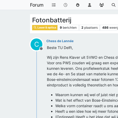
Forum
Fotonbatterij
9
berichten
2
plaatsers
486
weer
Laser & optica
Chess de Lannée
C
Beste TU Delft,
Offline
Wij zijn Rens Klaver uit 5VWO en Chess d
Voor ons PWS zouden wij graag een expert
kunnen leveren. Ons profielwerkstuk heeft 
we de 4e- en 5e staat van materie kunne
Bose-einsteincondensaat waar fotonen 17
eindproduct is volledig theoretisch en hoe
Waarom kunnen wij wel of juist niet
Wat is het effect van Bose-Einstei
Welke vorm container raadt u ons a
Heeft u een idee hoe wij meer fotone
(Optioneel) Heeft u het idee dat wij