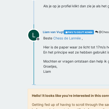
Offline
Als je op je profiel klikt dan zie je als he
Liam van Vugt
@Chess
PWS TU DELFT ADMIN
L
Beste
Chess de Lannée
,
Offline
Hier is de paper waar ze licht tot 17m/s
En het principe wat ze hebben gebruikt 
Mochten er vragen ontstaan dan help ik 
Groetjes,
Liam
Hello! It looks like you're interested in this c
Getting fed up of having to scroll through the 