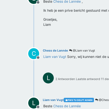
Beste
Chess de Lannée
,
Offline
Ik heb je een prive bericht gestuurd met
Groetjes,
Liam
Chess de Lannée
@Liam van Vugt
C
Liam van Vugt
Sorry, wij kunnen niet de 
Offline
L
2 Antwoorden
Laatste antwoord
11 de
Liam van Vugt
@Chess
PWS TU DELFT ADMIN
L
Beste
Chess de Lannée