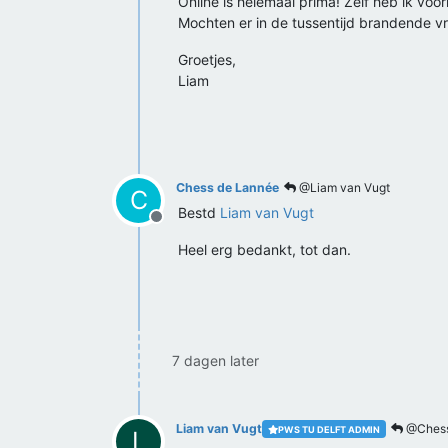
Online is helemaal prima! Zelf heb ik voo
Mochten er in de tussentijd brandende vra
Groetjes,
Liam
Chess de Lannée
@Liam van Vugt
C
Bestd
Liam van Vugt
Offline
Heel erg bedankt, tot dan.
7 dagen later
Liam van Vugt
@Chess
PWS TU DELFT ADMIN
L