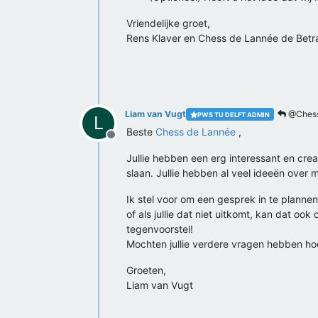
Vriendelijke groet,
Rens Klaver en Chess de Lannée de Betr
Liam van Vugt
@Chess
PWS TU DELFT ADMIN
L
Beste
Chess de Lannée
,
Offline
Jullie hebben een erg interessant en cre
slaan. Jullie hebben al veel ideeën over 
Ik stel voor om een gesprek in te planne
of als jullie dat niet uitkomt, kan dat o
tegenvoorstel!
Mochten jullie verdere vragen hebben hoo
Groeten,
Liam van Vugt