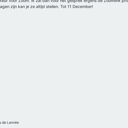
rkeur voor Zoom. Ik zal dan voor het gesprek ergens de Zoomlink priv
gen zijn kan je ze altijd stellen. Tot 11 December!
 de Lannée