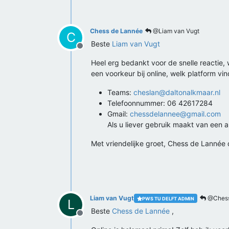
Chess de Lannée
@Liam van Vugt
C
Beste
Liam van Vugt
Offline
Heel erg bedankt voor de snelle reactie
een voorkeur bij online, welk platform vin
Teams:
cheslan@daltonalkmaar.nl
Telefoonnummer: 06 42617284
Gmail:
chessdelannee@gmail.com
Als u liever gebruik maakt van een
Met vriendelijke groet, Chess de Lannée
Liam van Vugt
@Chess
PWS TU DELFT ADMIN
L
Beste
Chess de Lannée
,
Offline