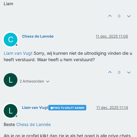
Liam
0
Chess de Lannée
11 dec. 2025 11:06
C
Offline
Liam van Vugt
Sorry, wij kunnen niet de uitnodiging vinden die u
heeft verstuurd. Waar heeft u hem verstuurd?
0
L
2 Antwoorden
Liam van Vugt
11 dec. 2025 11:14
PWS TU DELFT ADMIN
L
Offline
Beste
Chess de Lannée
Als je op je profiel klikt dan zie je als het goed is alle prive chats,