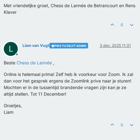
Met vriendelijke groet, Chess de Lannée de Betrancourt en Rens
Klaver
0
Liam van Vugt
3 dec. 2025 11:31
PWS TU DELFT ADMIN
L
Offline
Beste
Chess de Lannée
,
Online is helemaal prima! Zelf heb ik voorkeur voor Zoom. Ik zal
dan voor het gesprek ergens de Zoomlink prive naar je sturen!
Mochten er in de tussentijd brandende vragen zijn kan je ze
altijd stellen. Tot 11 December!
Groetjes,
Liam
0