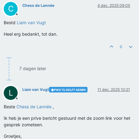
Chess de Lannée
4 dec. 2025 09:05
C
Offline
Bestd
Liam van Vugt
Heel erg bedankt, tot dan.
0
7 dagen later
Liam van Vugt
11 dec. 2025 10:21
PWS TU DELFT ADMIN
L
Offline
Beste
Chess de Lannée
,
Ik heb je een prive bericht gestuurd met de zoom link voor het
gesprek zometeen.
Groetjes,