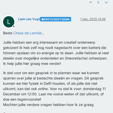
0
Liam van Vugt
1 dec. 2025 14:26
PWS TU DELFT ADMIN
L
Offline
Beste
Chess de Lannée
,
Jullie hebben een erg interessant en creatief onderwerp
gekozen! Ik heb zelf nog nooit nagedacht over een batterij die
fotonen opslaan om zo energie op te slaan. Jullie hebben al veel
ideeën over mogelijke onderdelen en (theoretische) ontwerpen.
Ik help jullie hier graag mee verder!
Ik stel voor om een gesprek in te plannen waar we kunnen
sparren over jullie al bedachte ideeën en vragen. Dit gesprek
kunnen we hier fysiek in Delft houden, of als jullie dat niet
uitkomt, kan dat ook online. Voor nu stel ik voor: donderdag 11
December om 12:00. Laat me vooral weten of dat uitkomt, of
doe een tegenvoorstel!
Mochten jullie verdere vragen hebben hoor ik ze graag.