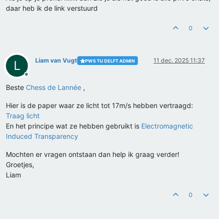
daar heb ik de link verstuurd
0
Liam van Vugt
11 dec. 2025 11:37
PWS TU DELFT ADMIN
L
Offline
Beste
Chess de Lannée
,
Hier is de paper waar ze licht tot 17m/s hebben vertraagd:
Traag licht
En het principe wat ze hebben gebruikt is
Electromagnetic
Induced Transparency
Mochten er vragen ontstaan dan help ik graag verder!
Groetjes,
Liam
0