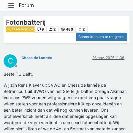
Forum
Fotonbatterij
9
2
480
2
Laser & optica
Aanmelden om te reageren
Chess de Lannée
28 nov. 2025 11:36
C
Offline
Beste TU Delft,
Wij zijn Rens Klaver uit 5VWO en Chess de lannée de
Betrancourt uit 6VWO van het Stedelijk Dalton College Alkmaar.
Voor ons PWS zouden wij graag een expert een paar vragen
willen stellen voor een professionelere kijk op onze ideeën en
een beter inzicht dan dat wij nog kunnen leveren. Ons
profielwerkstuk heeft als idee dat energie opgeslagen kan
worden in de vorm van licht in een soort fotonenbatterij. Wij
willen hierij kijken of we de 4e- en 5e staat van materie kunnen