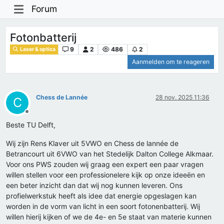
Forum
Fotonbatterij
9
2
486
2
Laser & optica
Aanmelden om te reageren
Chess de Lannée
28 nov. 2025 11:36
C
Offline
Beste TU Delft,
Wij zijn Rens Klaver uit 5VWO en Chess de lannée de
Betrancourt uit 6VWO van het Stedelijk Dalton College Alkmaar.
Voor ons PWS zouden wij graag een expert een paar vragen
willen stellen voor een professionelere kijk op onze ideeën en
een beter inzicht dan dat wij nog kunnen leveren. Ons
profielwerkstuk heeft als idee dat energie opgeslagen kan
worden in de vorm van licht in een soort fotonenbatterij. Wij
willen hierij kijken of we de 4e- en 5e staat van materie kunnen