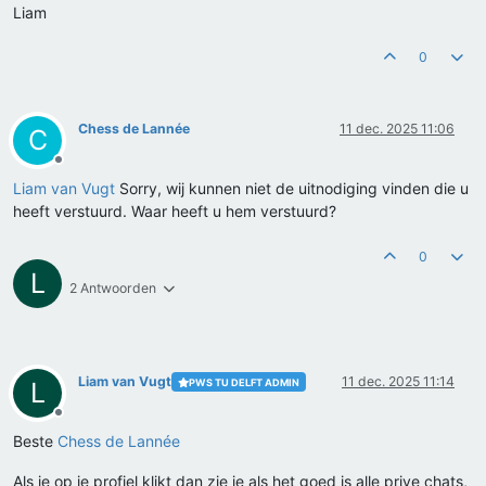
Liam
0
Chess de Lannée
11 dec. 2025 11:06
C
Offline
Liam van Vugt
Sorry, wij kunnen niet de uitnodiging vinden die u
heeft verstuurd. Waar heeft u hem verstuurd?
0
L
2 Antwoorden
Liam van Vugt
11 dec. 2025 11:14
PWS TU DELFT ADMIN
L
Offline
Beste
Chess de Lannée
Als je op je profiel klikt dan zie je als het goed is alle prive chats,