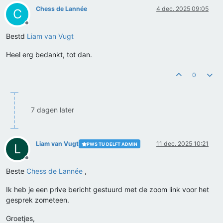
Chess de Lannée
4 dec. 2025 09:05
C
Offline
Bestd
Liam van Vugt
Heel erg bedankt, tot dan.
0
7 dagen later
Liam van Vugt
11 dec. 2025 10:21
PWS TU DELFT ADMIN
L
Offline
Beste
Chess de Lannée
,
Ik heb je een prive bericht gestuurd met de zoom link voor het
gesprek zometeen.
Groetjes,