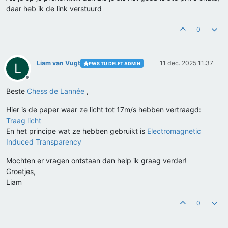
daar heb ik de link verstuurd
0
Liam van Vugt
11 dec. 2025 11:37
PWS TU DELFT ADMIN
L
Offline
Beste
Chess de Lannée
,
Hier is de paper waar ze licht tot 17m/s hebben vertraagd:
Traag licht
En het principe wat ze hebben gebruikt is
Electromagnetic
Induced Transparency
Mochten er vragen ontstaan dan help ik graag verder!
Groetjes,
Liam
0