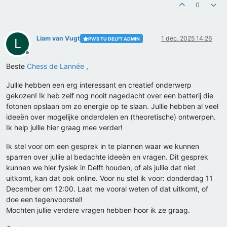
0
Liam van Vugt
1 dec. 2025 14:26
PWS TU DELFT ADMIN
L
Offline
Beste
Chess de Lannée
,
Jullie hebben een erg interessant en creatief onderwerp
gekozen! Ik heb zelf nog nooit nagedacht over een batterij die
fotonen opslaan om zo energie op te slaan. Jullie hebben al veel
ideeën over mogelijke onderdelen en (theoretische) ontwerpen.
Ik help jullie hier graag mee verder!
Ik stel voor om een gesprek in te plannen waar we kunnen
sparren over jullie al bedachte ideeën en vragen. Dit gesprek
kunnen we hier fysiek in Delft houden, of als jullie dat niet
uitkomt, kan dat ook online. Voor nu stel ik voor: donderdag 11
December om 12:00. Laat me vooral weten of dat uitkomt, of
doe een tegenvoorstel!
Mochten jullie verdere vragen hebben hoor ik ze graag.