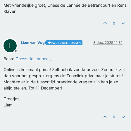
Met vriendelijke groet, Chess de Lannée de Betrancourt en Rens
Klaver
0
Liam van Vugt
3 dec. 2025 11:31
PWS TU DELFT ADMIN
L
Offline
Beste
Chess de Lannée
,
Online is helemaal prima! Zelf heb ik voorkeur voor Zoom. Ik zal
dan voor het gesprek ergens de Zoomlink prive naar je sturen!
Mochten er in de tussentijd brandende vragen zijn kan je ze
altijd stellen. Tot 11 December!
Groetjes,
Liam
0