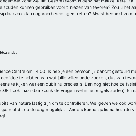
 5 december komt wel uit. Gespreksvorm is denk het makkelijkste. Za
we zouden kunnen gebruiken voor t inlezen van tevoren? Zou u het a
ij daarvoor dan nog voorbereidingen treffen? Alvast bedankt voor uw
ldezandst
ience Centre om 14:00! Ik heb je een persoonlijk bericht gestuurd m
een idee te hebben van wat jullie willen onderzoeken, dus van tevor
 eens te kijken wat een qubit nu precies is. Dan nog niet hoe ze fys
hatGPT ook maar dan zou ik de vragen wel in het engels stellen). En 
ubits van nature lastig zijn om te controlleren. Wel geven we ook w
n gaan of dit op de dag mogelijk is. Anders kunnen jullie na het inte
ag!