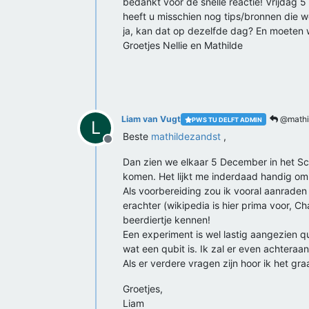
bedankt voor de snelle reactie! Vrijdag
heeft u misschien nog tips/bronnen die 
ja, kan dat op dezelfde dag? En moeten w
Groetjes Nellie en Mathilde
Liam van Vugt
@mathi
PWS TU DELFT ADMIN
L
Beste
mathildezandst
,
Offline
Dan zien we elkaar 5 December in het Sc
komen. Het lijkt me inderdaad handig om 
Als voorbereiding zou ik vooral aanraden
erachter (wikipedia is hier prima voor, C
beerdiertje kennen!
Een experiment is wel lastig aangezien q
wat een qubit is. Ik zal er even achteraa
Als er verdere vragen zijn hoor ik het gra
Groetjes,
Liam