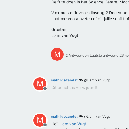
Delft te doen in het Science Centre. Mocht 
Voor nu stel ik voor: dinsdag 2 Decembe
Laat me vooral weten of dit jullie schikt 
Groeten,
Liam van Vugt
M
2 Antwoorden
Laatste antwoord
26 no
mathildezandst
@Liam van Vugt
M
Dit bericht is verwijderd!
Offline
mathildezandst
@Liam van Vugt
M
Hoii
Liam van Vugt
,
Offline