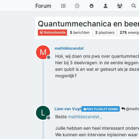
Forum
Quantummechanica en beerd
5
berichten
2
plaatsers
275
weerg
Natuurkunde
mathildezandst
M
Hoii, wij doen ons pws over quantummech
Offline
hier bij 3 deelvragen: in de eerste legge
een qubit is en wat er gebeurt als je dez
mogenlijk?
Liam van Vugt
@mathi
PWS TU DELFT ADMIN
L
Beste
mathildezandst
,
Offline
Jullie hebben een heel interessant onderwe
We kunnen een interview inplannen waar we