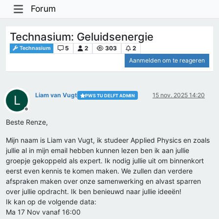
Forum
Technasium: Geluidsenergie
5
2
303
2
Technasium
Aanmelden om te reageren
Liam van Vugt
15 nov. 2025 14:20
PWS TU DELFT ADMIN
L
Offline
Beste Renze,
Mijn naam is Liam van Vugt, ik studeer Applied Physics en zoals
jullie al in mijn email hebben kunnen lezen ben ik aan jullie
groepje gekoppeld als expert. Ik nodig jullie uit om binnenkort
eerst even kennis te komen maken. We zullen dan verdere
afspraken maken over onze samenwerking en alvast sparren
over jullie opdracht. Ik ben benieuwd naar jullie ideeën!
Ik kan op de volgende data:
Ma 17 Nov vanaf 16:00