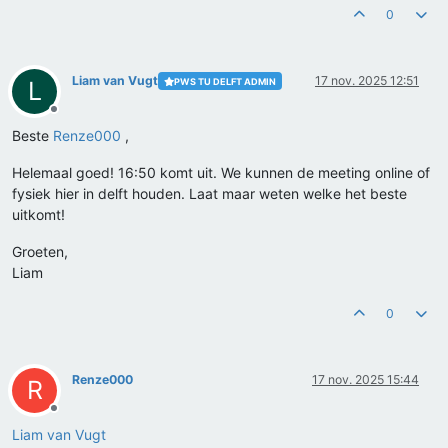
0
Liam van Vugt
17 nov. 2025 12:51
PWS TU DELFT ADMIN
L
Offline
Beste
Renze000
,
Helemaal goed! 16:50 komt uit. We kunnen de meeting online of
fysiek hier in delft houden. Laat maar weten welke het beste
uitkomt!
Groeten,
Liam
0
Renze000
17 nov. 2025 15:44
R
Offline
Liam van Vugt