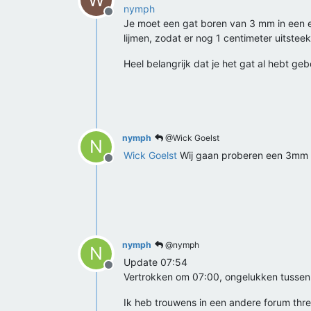
W
nymph
Offline
Je moet een gat boren van 3 mm in een e
lijmen, zodat er nog 1 centimeter uitsteek
Heel belangrijk dat je het gat al hebt ge
nymph
@Wick Goelst
N
Wick Goelst
Wij gaan proberen een 3mm bo
Offline
nymph
@nymph
N
Update 07:54
Offline
Vertrokken om 07:00, ongelukken tussen E
Ik heb trouwens in een andere forum thre