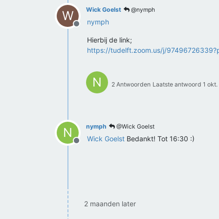
Wick Goelst
@nymph
W
nymph
Offline
Hierbij de link;
https://tudelft.zoom.us/j/9749672633
N
2 Antwoorden
Laatste antwoord
1 okt
nymph
@Wick Goelst
N
Wick Goelst
Bedankt! Tot 16:30 :)
Offline
2 maanden later