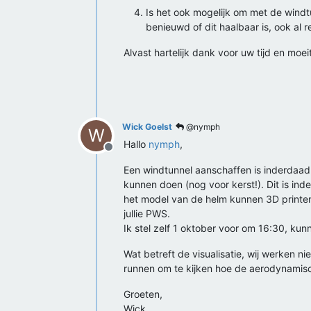
Is het ook mogelijk om met de windt
benieuwd of dit haalbaar is, ook al r
Alvast hartelijk dank voor uw tijd en moei
Wick Goelst
@nymph
W
Hallo
nymph
,
Offline
Een windtunnel aanschaffen is inderdaad 
kunnen doen (nog voor kerst!). Dit is in
het model van de helm kunnen 3D printen
jullie PWS.
Ik stel zelf 1 oktober voor om 16:30, kunn
Wat betreft de visualisatie, wij werken 
runnen om te kijken hoe de aerodynamisc
Groeten,
Wick