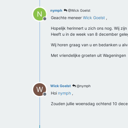
nymph
@Wick Goelst
N
Geachte meneer
Wick Goelst
,
Offline
Hopelijk herinnert u zich ons nog. Wij z
Heeft u in de week van 8 december gele
Wij horen graag van u en bedanken u al
Met vriendelijke groeten uit Wageningen
Wick Goelst
@nymph
W
Hoi
nymph
,
Offline
Zouden jullie woensdag ochtend 10 dec