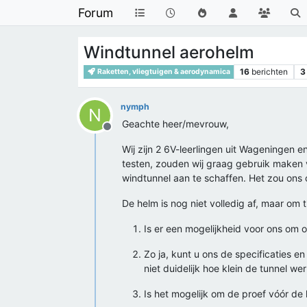
Forum
Windtunnel aerohelm
16
berichten
3
Raketten, vliegtuigen & aerodynamica
nymph
N
Geachte heer/mevrouw,
Offline
Wij zijn 2 6V-leerlingen uit Wageningen 
testen, zouden wij graag gebruik maken v
windtunnel aan te schaffen. Het zou ons
De helm is nog niet volledig af, maar om t
Is er een mogelijkheid voor ons om 
Zo ja, kunt u ons de specificaties 
niet duidelijk hoe klein de tunnel werk
Is het mogelijk om de proef vóór de