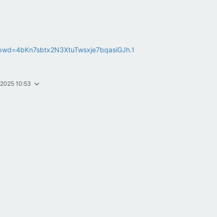
9?pwd=4bKn7sbtx2N3XtuTwsxje7bqasiGJh.1
. 2025 10:53