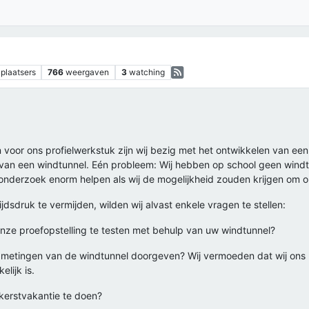
plaatsers
766
weergaven
3
watching
en voor ons profielwerkstuk zijn wij bezig met het ontwikkelen van 
an een windtunnel. Eén probleem: Wij hebben op school geen windtunn
 onderzoek enorm helpen als wij de mogelijkheid zouden krijgen om 
ijdsdruk te vermijden, wilden wij alvast enkele vragen te stellen:
onze proefopstelling te testen met behulp van uw windtunnel?
en metingen van de windtunnel doorgeven? Wij vermoeden dat wij ons 
elijk is.
 kerstvakantie te doen?