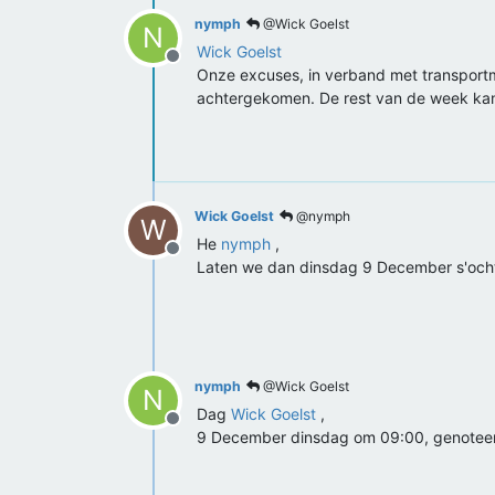
nymph
@Wick Goelst
N
Wick Goelst
Offline
Onze excuses, in verband met transportmo
achtergekomen. De rest van de week kan
Wick Goelst
@nymph
W
He
nymph
,
Offline
Laten we dan dinsdag 9 December s'och
nymph
@Wick Goelst
N
Dag
Wick Goelst
,
Offline
9 December dinsdag om 09:00, genoteerd