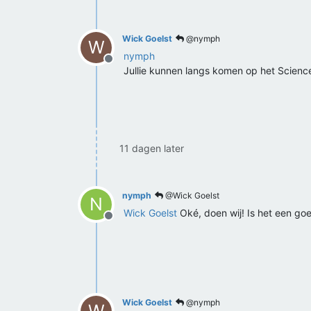
Wick Goelst
@nymph
W
nymph
Offline
Jullie kunnen langs komen op het Scienc
11 dagen later
nymph
@Wick Goelst
N
Wick Goelst
Oké, doen wij! Is het een goe
Offline
Wick Goelst
@nymph