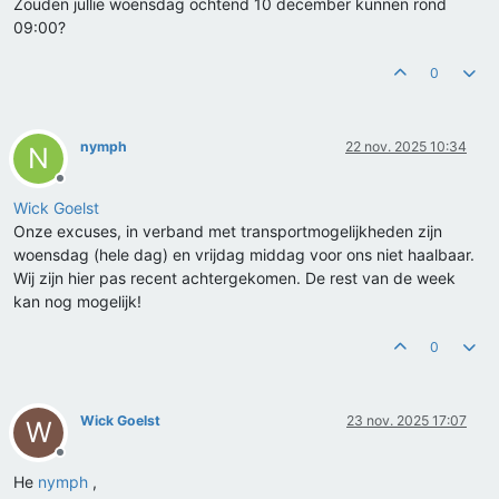
Zouden jullie woensdag ochtend 10 december kunnen rond
09:00?
0
nymph
22 nov. 2025 10:34
N
Offline
Wick Goelst
Onze excuses, in verband met transportmogelijkheden zijn
woensdag (hele dag) en vrijdag middag voor ons niet haalbaar.
Wij zijn hier pas recent achtergekomen. De rest van de week
kan nog mogelijk!
0
Wick Goelst
23 nov. 2025 17:07
W
Offline
He
nymph
,