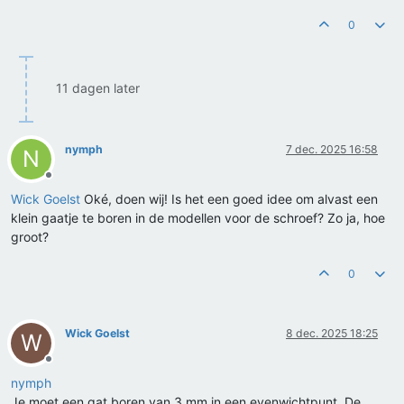
0
11 dagen later
nymph
7 dec. 2025 16:58
N
Offline
Wick Goelst
Oké, doen wij! Is het een goed idee om alvast een
klein gaatje te boren in de modellen voor de schroef? Zo ja, hoe
groot?
0
Wick Goelst
8 dec. 2025 18:25
W
Offline
nymph
Je moet een gat boren van 3 mm in een evenwichtpunt. De