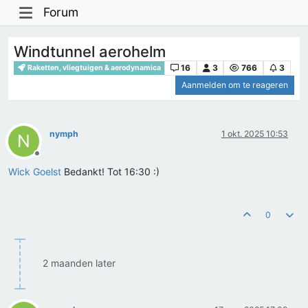
Forum
Windtunnel aerohelm
16
3
766
3
Raketten, vliegtuigen & aerodynamica
Aanmelden om te reageren
nymph
1 okt. 2025 10:53
N
Offline
Wick Goelst
Bedankt! Tot 16:30 :)
0
2 maanden later