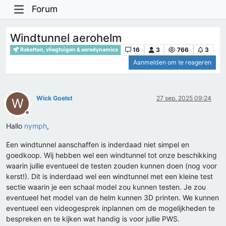
Forum
Windtunnel aerohelm
16
3
766
3
Raketten, vliegtuigen & aerodynamica
Aanmelden om te reageren
Wick Goelst
27 sep. 2025 09:24
W
Offline
Hallo
nymph
,
Een windtunnel aanschaffen is inderdaad niet simpel en
goedkoop. Wij hebben wel een windtunnel tot onze beschikking
waarin jullie eventueel de testen zouden kunnen doen (nog voor
kerst!). Dit is inderdaad wel een windtunnel met een kleine test
sectie waarin je een schaal model zou kunnen testen. Je zou
eventueel het model van de helm kunnen 3D printen. We kunnen
eventueel een videogesprek inplannen om de mogelijkheden te
bespreken en te kijken wat handig is voor jullie PWS.