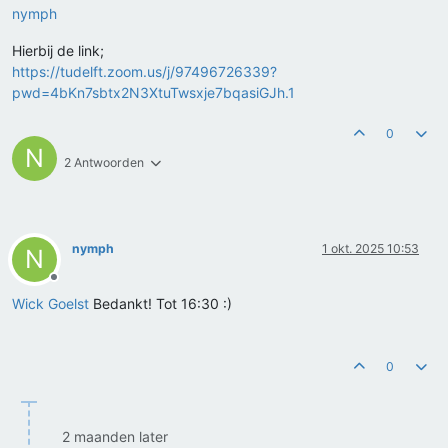
nymph
Hierbij de link;
https://tudelft.zoom.us/j/97496726339?
pwd=4bKn7sbtx2N3XtuTwsxje7bqasiGJh.1
0
N
2 Antwoorden
nymph
1 okt. 2025 10:53
N
Offline
Wick Goelst
Bedankt! Tot 16:30 :)
0
2 maanden later