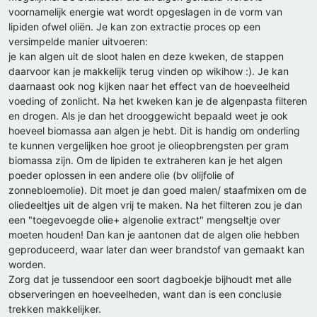
voornamelijk energie wat wordt opgeslagen in de vorm van
lipiden ofwel oliën. Je kan zon extractie proces op een
versimpelde manier uitvoeren:
je kan algen uit de sloot halen en deze kweken, de stappen
daarvoor kan je makkelijk terug vinden op wikihow :). Je kan
daarnaast ook nog kijken naar het effect van de hoeveelheid
voeding of zonlicht. Na het kweken kan je de algenpasta filteren
en drogen. Als je dan het drooggewicht bepaald weet je ook
hoeveel biomassa aan algen je hebt. Dit is handig om onderling
te kunnen vergelijken hoe groot je olieopbrengsten per gram
biomassa zijn. Om de lipiden te extraheren kan je het algen
poeder oplossen in een andere olie (bv olijfolie of
zonnebloemolie). Dit moet je dan goed malen/ staafmixen om de
oliedeeltjes uit de algen vrij te maken. Na het filteren zou je dan
een "toegevoegde olie+ algenolie extract" mengseltje over
moeten houden! Dan kan je aantonen dat de algen olie hebben
geproduceerd, waar later dan weer brandstof van gemaakt kan
worden.
Zorg dat je tussendoor een soort dagboekje bijhoudt met alle
observeringen en hoeveelheden, want dan is een conclusie
trekken makkelijker.