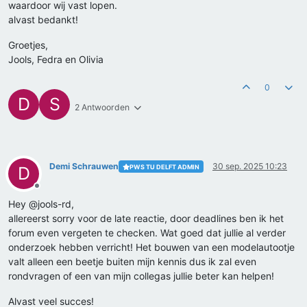
waardoor wij vast lopen.
alvast bedankt!
Groetjes,
Jools, Fedra en Olivia
0
D
S
2 Antwoorden
Demi Schrauwen
30 sep. 2025 10:23
PWS TU DELFT ADMIN
D
Offline
Hey @jools-rd,
allereerst sorry voor de late reactie, door deadlines ben ik het
forum even vergeten te checken. Wat goed dat jullie al verder
onderzoek hebben verricht! Het bouwen van een modelautootje
valt alleen een beetje buiten mijn kennis dus ik zal even
rondvragen of een van mijn collegas jullie beter kan helpen!
Alvast veel succes!