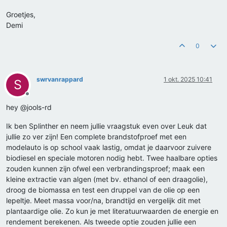
Groetjes,
Demi
0
swrvanrappard
1 okt. 2025 10:41
S
Offline
hey @jools-rd
Ik ben Splinther en neem jullie vraagstuk even over Leuk dat
jullie zo ver zijn! Een complete brandstofproef met een
modelauto is op school vaak lastig, omdat je daarvoor zuivere
biodiesel en speciale motoren nodig hebt. Twee haalbare opties
zouden kunnen zijn ofwel een verbrandingsproef; maak een
kleine extractie van algen (met bv. ethanol of een draagolie),
droog de biomassa en test een druppel van de olie op een
lepeltje. Meet massa voor/na, brandtijd en vergelijk dit met
plantaardige olie. Zo kun je met literatuurwaarden de energie en
rendement berekenen. Als tweede optie zouden jullie een