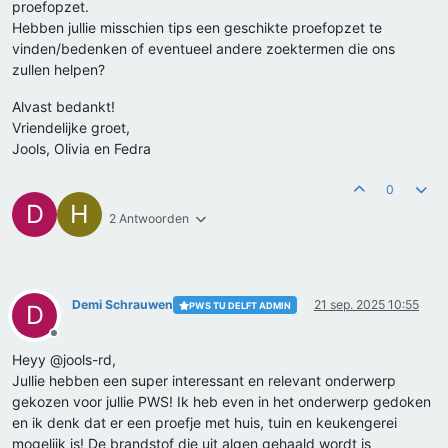
proefopzet.
Hebben jullie misschien tips een geschikte proefopzet te
vinden/bedenken of eventueel andere zoektermen die ons
zullen helpen?
Alvast bedankt!
Vriendelijke groet,
Jools, Olivia en Fedra
0
D
H
2 Antwoorden
Demi Schrauwen
21 sep. 2025 10:55
PWS TU DELFT ADMIN
D
Offline
Heyy @jools-rd,
Jullie hebben een super interessant en relevant onderwerp
gekozen voor jullie PWS! Ik heb even in het onderwerp gedoken
en ik denk dat er een proefje met huis, tuin en keukengerei
mogelijk is! De brandstof die uit algen gehaald wordt is