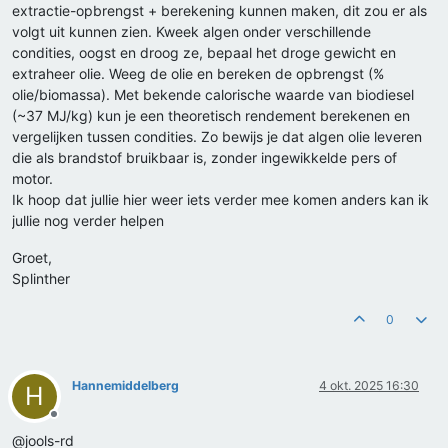
extractie-opbrengst + berekening kunnen maken, dit zou er als
volgt uit kunnen zien. Kweek algen onder verschillende
condities, oogst en droog ze, bepaal het droge gewicht en
extraheer olie. Weeg de olie en bereken de opbrengst (%
olie/biomassa). Met bekende calorische waarde van biodiesel
(~37 MJ/kg) kun je een theoretisch rendement berekenen en
vergelijken tussen condities. Zo bewijs je dat algen olie leveren
die als brandstof bruikbaar is, zonder ingewikkelde pers of
motor.
Ik hoop dat jullie hier weer iets verder mee komen anders kan ik
jullie nog verder helpen
Groet,
Splinther
0
Hannemiddelberg
4 okt. 2025 16:30
H
Offline
@jools-rd