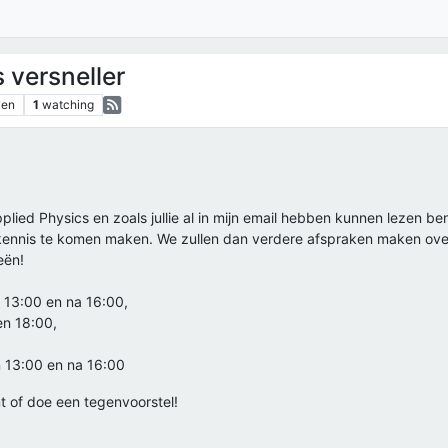
 versneller
ven
1
watching
lied Physics en zoals jullie al in mijn email hebben kunnen lezen ben
n kennis te komen maken. We zullen dan verdere afspraken maken ove
eën!
13:00 en na 16:00,
n 18:00,
 13:00 en na 16:00
mt of doe een tegenvoorstel!