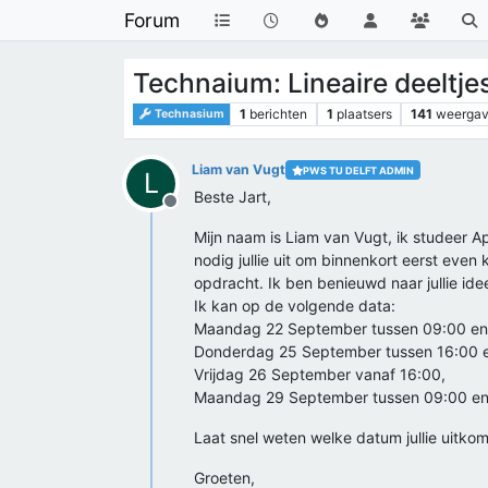
Forum
Technaium: Lineaire deeltjes
1
berichten
1
plaatsers
141
weerga
Technasium
Liam van Vugt
PWS TU DELFT ADMIN
L
Beste Jart,
Offline
Mijn naam is Liam van Vugt, ik studeer App
nodig jullie uit om binnenkort eerst eve
opdracht. Ik ben benieuwd naar jullie ide
Ik kan op de volgende data:
Maandag 22 September tussen 09:00 en 
Donderdag 25 September tussen 16:00 e
Vrijdag 26 September vanaf 16:00,
Maandag 29 September tussen 09:00 en
Laat snel weten welke datum jullie uitko
Groeten,