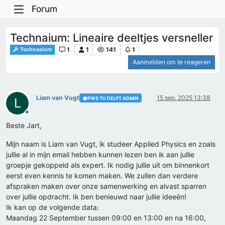
Forum
Technaium: Lineaire deeltjes versneller
1
1
141
1
Technasium
Aanmelden om te reageren
Liam van Vugt
15 sep. 2025 13:38
PWS TU DELFT ADMIN
L
Offline
Beste Jart,
Mijn naam is Liam van Vugt, ik studeer Applied Physics en zoals
jullie al in mijn email hebben kunnen lezen ben ik aan jullie
groepje gekoppeld als expert. Ik nodig jullie uit om binnenkort
eerst even kennis te komen maken. We zullen dan verdere
afspraken maken over onze samenwerking en alvast sparren
over jullie opdracht. Ik ben benieuwd naar jullie ideeën!
Ik kan op de volgende data:
Maandag 22 September tussen 09:00 en 13:00 en na 16:00,