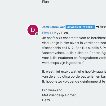
Pien
Demi Schrauwen
@Pie
PWS TU DELFT ADMIN
D
Pien 1
Heyy Pien,
Offline
Je hoeft niks concreets voor te bereiden! 
vind kan je je hier alvast in verdiepen z
(Escherichia coli K12, Bacillus subtilis &
Vancomycine). Jullie zullen de Pepton Aga
voor jullie incuberen en fotograferen zoda
workshops zijn ingepland :).
Ik weet niet exaxt wat jullie hoofdvraag
van de antibiotica op de bacteriën en ku
Ik hoop je zo voldoende geinformeerd te h
Fijn weekend!
Met vriendelijke groet,
Demi