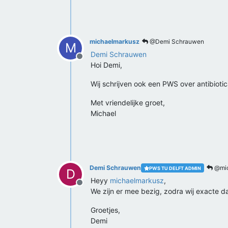
michaelmarkusz
@Demi Schrauwen
M
Demi Schrauwen
Offline
Hoi Demi,
Wij schrijven ook een PWS over antibiot
Met vriendelijke groet,
Michael
Demi Schrauwen
@mic
PWS TU DELFT ADMIN
D
Heyy
michaelmarkusz
,
Offline
We zijn er mee bezig, zodra wij exacte d
Groetjes,
Demi