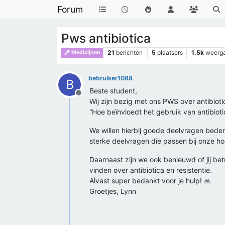
Forum
Pws antibiotica
21
berichten
5
plaatsers
1.5k
weerg
Medicijnen
bebruiker1088
B
Beste student,
Offline
Wij zijn bezig met ons PWS over antibiot
“Hoe beïnvloedt het gebruik van antibioti
We willen hierbij goede deelvragen beden
sterke deelvragen die passen bij onze h
Daarnaast zijn we ook benieuwd of jij b
vinden over antibiotica en resistentie.
Alvast super bedankt voor je hulp! 🙏
Groetjes, Lynn