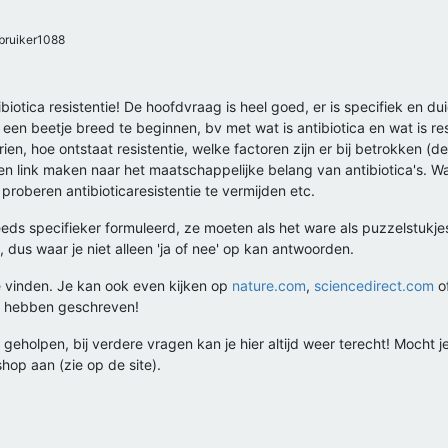
ruiker1088
ibiotica resistentie! De hoofdvraag is heel goed, er is specifiek en d
een beetje breed te beginnen, bv met wat is antibiotica en wat is re
en, hoe ontstaat resistentie, welke factoren zijn er bij betrokken (de
en link maken naar het maatschappelijke belang van antibiotica's. Wa
roberen antibioticaresistentie te vermijden etc.
eds specifieker formuleerd, ze moeten als het ware als puzzelstukjes
dus waar je niet alleen 'ja of nee' op kan antwoorden.
te vinden. Je kan ook even kijken op
nature.com
,
sciencedirect.com
of
ver hebben geschreven!
geholpen, bij verdere vragen kan je hier altijd weer terecht! Mocht j
hop aan (zie op de site).