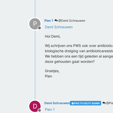
Pien 1
@Demi Schrauwen
P
Demi Schrauwen
Offline
Hoi Demi,
Wij schrijven ons PWS ook over antibioti
biologische dreiging van antibioticaresiste
We hebben ons een tijd geleden al aange
deze gehouden gaat worden?
Groetjes,
Pien
Demi Schrauwen
@Pie
PWS TU DELFT ADMIN
D
Pien 1