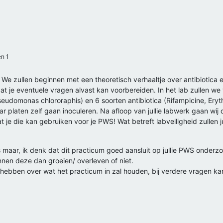
n 1
We zullen beginnen met een theoretisch verhaaltje over antibiotica en 
odat je eventuele vragen alvast kan voorbereiden. In het lab zullen w
 Pseudomonas chlororaphis) en 6 soorten antibiotica (Rifampicine, Eryt
r platen zelf gaan inoculeren. Na afloop van jullie labwerk gaan wij 
t je die kan gebruiken voor je PWS! Wat betreft labveiligheid zullen ju
 is maar, ik denk dat dit practicum goed aansluit op jullie PWS onde
nnen deze dan groeien/ overleven of niet.
ebben over wat het practicum in zal houden, bij verdere vragen kan j