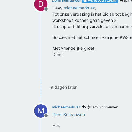
Demi Schrauwen
@mic
PWS TU DELFT ADMIN
D
Heyy
michaelmarkusz
,
Offline
Tot onze verbazing is het Biolab tot be
workshops kunnen gaan geven :(
Ik snap dat dit erg vervelend is, maar m
Succes met het schrijven van jullie PWS 
Met vriendelijke groet,
Demi
9 dagen later
michaelmarkusz
@Demi Schrauwen
M
Demi Schrauwen
Offline
Hoi,