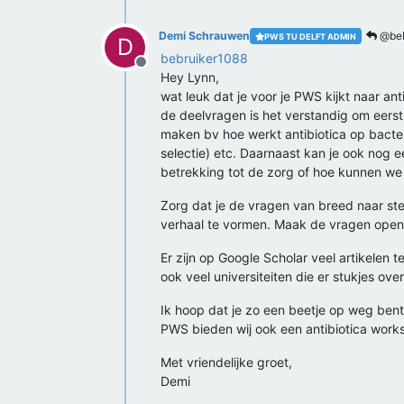
Demi Schrauwen
@beb
PWS TU DELFT ADMIN
D
bebruiker1088
Offline
Hey Lynn,
wat leuk dat je voor je PWS kijkt naar ant
de deelvragen is het verstandig om eerst 
maken bv hoe werkt antibiotica op bacteri
selectie) etc. Daarnaast kan je ook nog e
betrekking tot de zorg of hoe kunnen we p
Zorg dat je de vragen van breed naar ste
verhaal te vormen. Maak de vragen open, 
Er zijn op Google Scholar veel artikelen 
ook veel universiteiten die er stukjes o
Ik hoop dat je zo een beetje op weg bent 
PWS bieden wij ook een antibiotica works
Met vriendelijke groet,
Demi