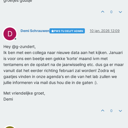
groetjes guusje
0
Demi Schrauwen
10 jan. 2026 12:09
PWS TU DELFT ADMIN
D
Offline
Hey @g-zundert,
Ik ben met een collega naar nieuwe data aan het kijken. Januari
is voor ons een beetje een gekke 'korte' maand ivm met
tentamens en de opstart na de jaarwisseling etc. dus ga er maar
vanuit dat het eerder richting februari zal worden! Zodra wij
gaatjes vinden in onze agenda's en die van het lab zullen we
jullie informeren via mail dus hou die in de gaten :).
Met vriendelijke groet,
Demi
0