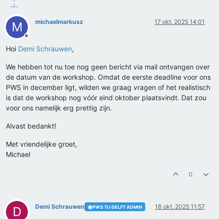
michaelmarkusz
17 okt. 2025 14:01
M
Offline
Hoi
Demi Schrauwen
,
We hebben tot nu toe nog geen bericht via mail ontvangen over
de datum van de workshop. Omdat de eerste deadline voor ons
PWS in december ligt, wilden we graag vragen of het realistisch
is dat de workshop nog vóór eind oktober plaatsvindt. Dat zou
voor ons namelijk erg prettig zijn.
Alvast bedankt!
Met vriendelijke groet,
Michael
0
Demi Schrauwen
18 okt. 2025 11:57
PWS TU DELFT ADMIN
D