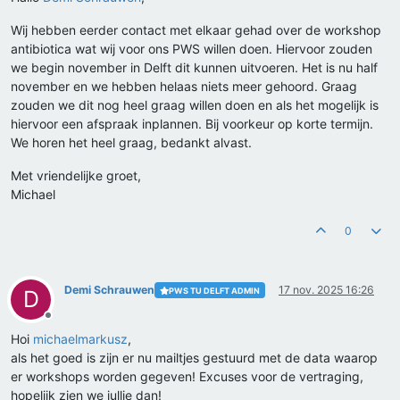
Wij hebben eerder contact met elkaar gehad over de workshop
antibiotica wat wij voor ons PWS willen doen. Hiervoor zouden
we begin november in Delft dit kunnen uitvoeren. Het is nu half
november en we hebben helaas niets meer gehoord. Graag
zouden we dit nog heel graag willen doen en als het mogelijk is
hiervoor een afspraak inplannen. Bij voorkeur op korte termijn.
We horen het heel graag, bedankt alvast.
Met vriendelijke groet,
Michael
0
Demi Schrauwen
17 nov. 2025 16:26
PWS TU DELFT ADMIN
D
Offline
Hoi
michaelmarkusz
,
als het goed is zijn er nu mailtjes gestuurd met de data waarop
er workshops worden gegeven! Excuses voor de vertraging,
hopelijk zien we jullie dan!