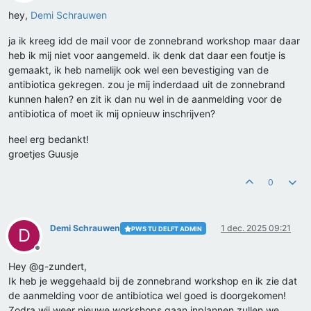
Offline
hey,
Demi Schrauwen
ja ik kreeg idd de mail voor de zonnebrand workshop maar daar
heb ik mij niet voor aangemeld. ik denk dat daar een foutje is
gemaakt, ik heb namelijk ook wel een bevestiging van de
antibiotica gekregen. zou je mij inderdaad uit de zonnebrand
kunnen halen? en zit ik dan nu wel in de aanmelding voor de
antibiotica of moet ik mij opnieuw inschrijven?
heel erg bedankt!
groetjes Guusje
0
Demi Schrauwen
1 dec. 2025 09:21
PWS TU DELFT ADMIN
D
Offline
Hey @g-zundert,
Ik heb je weggehaald bij de zonnebrand workshop en ik zie dat
de aanmelding voor de antibiotica wel goed is doorgekomen!
Zodra wij weer nieuwe workshops gaan inplannen zullen we