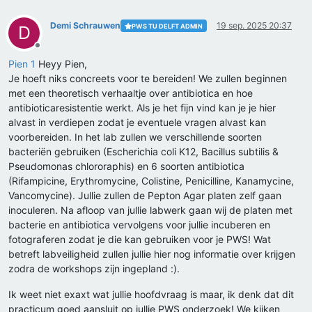
Demi Schrauwen
19 sep. 2025 20:37
PWS TU DELFT ADMIN
D
Offline
Pien 1
Heyy Pien,
Je hoeft niks concreets voor te bereiden! We zullen beginnen
met een theoretisch verhaaltje over antibiotica en hoe
antibioticaresistentie werkt. Als je het fijn vind kan je je hier
alvast in verdiepen zodat je eventuele vragen alvast kan
voorbereiden. In het lab zullen we verschillende soorten
bacteriën gebruiken (Escherichia coli K12, Bacillus subtilis &
Pseudomonas chlororaphis) en 6 soorten antibiotica
(Rifampicine, Erythromycine, Colistine, Penicilline, Kanamycine,
Vancomycine). Jullie zullen de Pepton Agar platen zelf gaan
inoculeren. Na afloop van jullie labwerk gaan wij de platen met
bacterie en antibiotica vervolgens voor jullie incuberen en
fotograferen zodat je die kan gebruiken voor je PWS! Wat
betreft labveiligheid zullen jullie hier nog informatie over krijgen
zodra de workshops zijn ingepland :).
Ik weet niet exaxt wat jullie hoofdvraag is maar, ik denk dat dit
practicum goed aansluit op jullie PWS onderzoek! We kijken