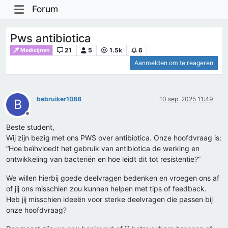
Forum
Pws antibiotica
21
5
1.5k
6
Medicijnen
Aanmelden om te reageren
bebruiker1088
10 sep. 2025 11:49
B
Offline
Beste student,
Wij zijn bezig met ons PWS over antibiotica. Onze hoofdvraag is:
“Hoe beïnvloedt het gebruik van antibiotica de werking en
ontwikkeling van bacteriën en hoe leidt dit tot resistentie?”
We willen hierbij goede deelvragen bedenken en vroegen ons af
of jij ons misschien zou kunnen helpen met tips of feedback.
Heb jij misschien ideeën voor sterke deelvragen die passen bij
onze hoofdvraag?