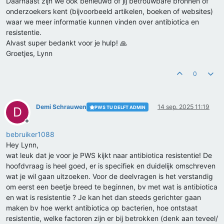
Daarnaast zijn we ook benieuwd of jij betrouwbare bronnen of
onderzoekers kent (bijvoorbeeld artikelen, boeken of websites)
waar we meer informatie kunnen vinden over antibiotica en
resistentie.
Alvast super bedankt voor je hulp! 🙏
Groetjes, Lynn
0
Demi Schrauwen
14 sep. 2025 11:19
PWS TU DELFT ADMIN
D
Offline
bebruiker1088
Hey Lynn,
wat leuk dat je voor je PWS kijkt naar antibiotica resistentie! De
hoofdvraag is heel goed, er is specifiek en duidelijk omschreven
wat je wil gaan uitzoeken. Voor de deelvragen is het verstandig
om eerst een beetje breed te beginnen, bv met wat is antibiotica
en wat is resistentie ? Je kan het dan steeds gerichter gaan
maken bv hoe werkt antibiotica op bacterien, hoe ontstaat
resistentie, welke factoren zijn er bij betrokken (denk aan teveel/