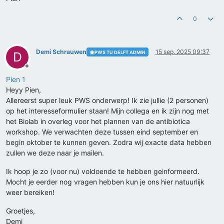
0
Demi Schrauwen
15 sep. 2025 09:37
PWS TU DELFT ADMIN
D
Offline
Pien 1
Heyy Pien,
Allereerst super leuk PWS onderwerp! Ik zie jullie (2 personen)
op het interesseformulier staan! Mijn collega en ik zijn nog met
het Biolab in overleg voor het plannen van de antibiotica
workshop. We verwachten deze tussen eind september en
begin oktober te kunnen geven. Zodra wij exacte data hebben
zullen we deze naar je mailen.
Ik hoop je zo (voor nu) voldoende te hebben geinformeerd.
Mocht je eerder nog vragen hebben kun je ons hier natuurlijk
weer bereiken!
Groetjes,
Demi