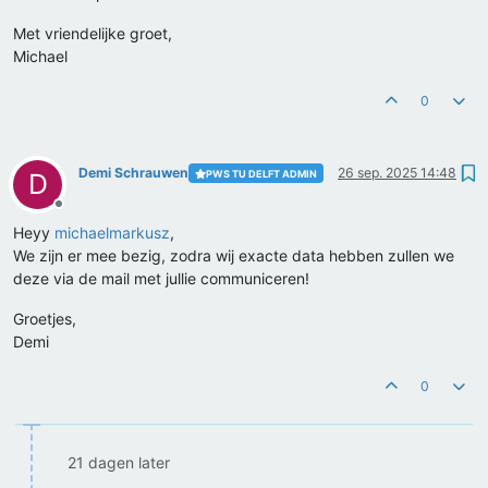
Met vriendelijke groet,
Michael
0
Demi Schrauwen
26 sep. 2025 14:48
PWS TU DELFT ADMIN
D
Offline
Heyy
michaelmarkusz
,
We zijn er mee bezig, zodra wij exacte data hebben zullen we
deze via de mail met jullie communiceren!
Groetjes,
Demi
0
21 dagen later