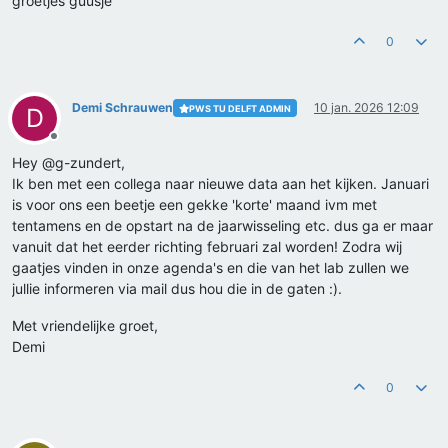
groetjes guusje
0
Demi Schrauwen
10 jan. 2026 12:09
PWS TU DELFT ADMIN
D
Offline
Hey @g-zundert,
Ik ben met een collega naar nieuwe data aan het kijken. Januari
is voor ons een beetje een gekke 'korte' maand ivm met
tentamens en de opstart na de jaarwisseling etc. dus ga er maar
vanuit dat het eerder richting februari zal worden! Zodra wij
gaatjes vinden in onze agenda's en die van het lab zullen we
jullie informeren via mail dus hou die in de gaten :).
Met vriendelijke groet,
Demi
0