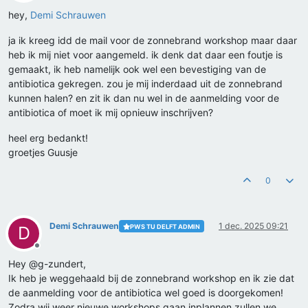
Offline
hey,
Demi Schrauwen
ja ik kreeg idd de mail voor de zonnebrand workshop maar daar
heb ik mij niet voor aangemeld. ik denk dat daar een foutje is
gemaakt, ik heb namelijk ook wel een bevestiging van de
antibiotica gekregen. zou je mij inderdaad uit de zonnebrand
kunnen halen? en zit ik dan nu wel in de aanmelding voor de
antibiotica of moet ik mij opnieuw inschrijven?
heel erg bedankt!
groetjes Guusje
0
Demi Schrauwen
1 dec. 2025 09:21
PWS TU DELFT ADMIN
D
Offline
Hey @g-zundert,
Ik heb je weggehaald bij de zonnebrand workshop en ik zie dat
de aanmelding voor de antibiotica wel goed is doorgekomen!
Zodra wij weer nieuwe workshops gaan inplannen zullen we