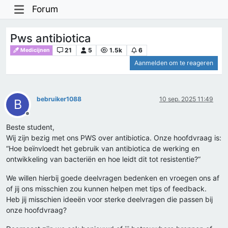
Forum
Pws antibiotica
21
5
1.5k
6
Medicijnen
Aanmelden om te reageren
bebruiker1088
10 sep. 2025 11:49
B
Offline
Beste student,
Wij zijn bezig met ons PWS over antibiotica. Onze hoofdvraag is:
“Hoe beïnvloedt het gebruik van antibiotica de werking en
ontwikkeling van bacteriën en hoe leidt dit tot resistentie?”
We willen hierbij goede deelvragen bedenken en vroegen ons af
of jij ons misschien zou kunnen helpen met tips of feedback.
Heb jij misschien ideeën voor sterke deelvragen die passen bij
onze hoofdvraag?