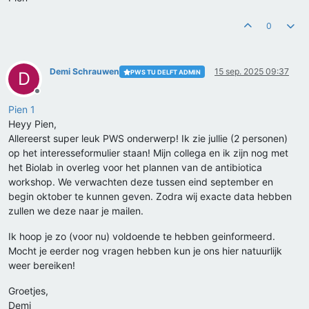
0
Demi Schrauwen
15 sep. 2025 09:37
PWS TU DELFT ADMIN
D
Offline
Pien 1
Heyy Pien,
Allereerst super leuk PWS onderwerp! Ik zie jullie (2 personen)
op het interesseformulier staan! Mijn collega en ik zijn nog met
het Biolab in overleg voor het plannen van de antibiotica
workshop. We verwachten deze tussen eind september en
begin oktober te kunnen geven. Zodra wij exacte data hebben
zullen we deze naar je mailen.
Ik hoop je zo (voor nu) voldoende te hebben geinformeerd.
Mocht je eerder nog vragen hebben kun je ons hier natuurlijk
weer bereiken!
Groetjes,
Demi