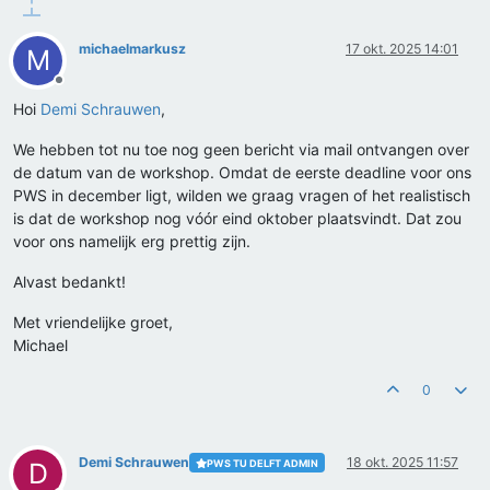
michaelmarkusz
17 okt. 2025 14:01
M
Offline
Hoi
Demi Schrauwen
,
We hebben tot nu toe nog geen bericht via mail ontvangen over
de datum van de workshop. Omdat de eerste deadline voor ons
PWS in december ligt, wilden we graag vragen of het realistisch
is dat de workshop nog vóór eind oktober plaatsvindt. Dat zou
voor ons namelijk erg prettig zijn.
Alvast bedankt!
Met vriendelijke groet,
Michael
0
Demi Schrauwen
18 okt. 2025 11:57
PWS TU DELFT ADMIN
D