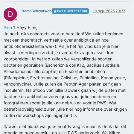
Demi Schrauwen
19 sep. 2025 20:37
PWS TU DELFT ADMIN
D
Offline
Pien 1
Heyy Pien,
Je hoeft niks concreets voor te bereiden! We zullen beginnen
met een theoretisch verhaaltje over antibiotica en hoe
antibioticaresistentie werkt. Als je het fijn vind kan je je hier
alvast in verdiepen zodat je eventuele vragen alvast kan
voorbereiden. In het lab zullen we verschillende soorten
bacteriën gebruiken (Escherichia coli K12, Bacillus subtilis &
Pseudomonas chlororaphis) en 6 soorten antibiotica
(Rifampicine, Erythromycine, Colistine, Penicilline, Kanamycine,
Vancomycine). Jullie zullen de Pepton Agar platen zelf gaan
inoculeren. Na afloop van jullie labwerk gaan wij de platen met
bacterie en antibiotica vervolgens voor jullie incuberen en
fotograferen zodat je die kan gebruiken voor je PWS! Wat
betreft labveiligheid zullen jullie hier nog informatie over krijgen
zodra de workshops zijn ingepland :).
Ik weet niet exaxt wat jullie hoofdvraag is maar, ik denk dat dit
practicum goed aansluit op jullie PWS onderzoek! We kijken