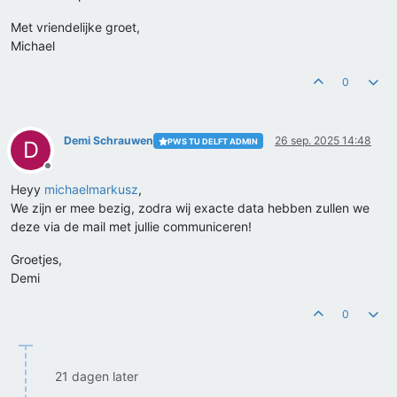
Met vriendelijke groet,
Michael
0
Demi Schrauwen
26 sep. 2025 14:48
PWS TU DELFT ADMIN
D
Offline
Heyy
michaelmarkusz
,
We zijn er mee bezig, zodra wij exacte data hebben zullen we
deze via de mail met jullie communiceren!
Groetjes,
Demi
0
21 dagen later