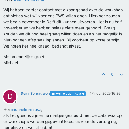
Wij hebben eerder contact met elkaar gehad over de workshop
antibiotica wat wij voor ons PWS willen doen. Hiervoor zouden
we begin november in Delft dit kunnen uitvoeren. Het is nu half
november en we hebben helaas niets meer gehoord. Graag
zouden we dit nog heel graag willen doen en als het mogelijk is
hiervoor een afspraak inplannen. Bij voorkeur op korte termijn.
We horen het heel graag, bedankt alvast.
Met vriendelijke groet,
Michael
0
Demi Schrauwen
17 nov. 2025 16:26
PWS TU DELFT ADMIN
D
Offline
Hoi
michaelmarkusz
,
als het goed is zijn er nu mailtjes gestuurd met de data waarop
er workshops worden gegeven! Excuses voor de vertraging,
hopelijk zien we jullie dan!