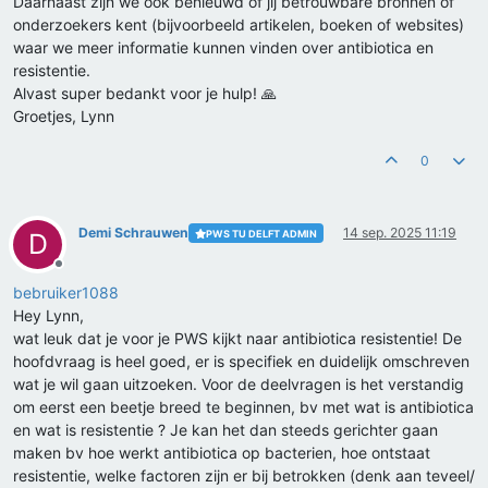
Daarnaast zijn we ook benieuwd of jij betrouwbare bronnen of
onderzoekers kent (bijvoorbeeld artikelen, boeken of websites)
waar we meer informatie kunnen vinden over antibiotica en
resistentie.
Alvast super bedankt voor je hulp! 🙏
Groetjes, Lynn
0
Demi Schrauwen
14 sep. 2025 11:19
PWS TU DELFT ADMIN
D
Offline
bebruiker1088
Hey Lynn,
wat leuk dat je voor je PWS kijkt naar antibiotica resistentie! De
hoofdvraag is heel goed, er is specifiek en duidelijk omschreven
wat je wil gaan uitzoeken. Voor de deelvragen is het verstandig
om eerst een beetje breed te beginnen, bv met wat is antibiotica
en wat is resistentie ? Je kan het dan steeds gerichter gaan
maken bv hoe werkt antibiotica op bacterien, hoe ontstaat
resistentie, welke factoren zijn er bij betrokken (denk aan teveel/