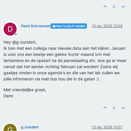
0
Demi Schrauwen
10 jan. 2026 12:09
PWS TU DELFT ADMIN
D
Offline
Hey @g-zundert,
Ik ben met een collega naar nieuwe data aan het kijken. Januari
is voor ons een beetje een gekke 'korte' maand ivm met
tentamens en de opstart na de jaarwisseling etc. dus ga er maar
vanuit dat het eerder richting februari zal worden! Zodra wij
gaatjes vinden in onze agenda's en die van het lab zullen we
jullie informeren via mail dus hou die in de gaten :).
Met vriendelijke groet,
Demi
0
g.zundert
13 jan. 2026 13:07
G