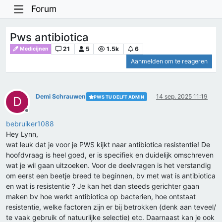
Forum
Pws antibiotica
21
5
1.5k
6
Medicijnen
Aanmelden om te reageren
Demi Schrauwen
14 sep. 2025 11:19
PWS TU DELFT ADMIN
D
Offline
bebruiker1088
Hey Lynn,
wat leuk dat je voor je PWS kijkt naar antibiotica resistentie! De
hoofdvraag is heel goed, er is specifiek en duidelijk omschreven
wat je wil gaan uitzoeken. Voor de deelvragen is het verstandig
om eerst een beetje breed te beginnen, bv met wat is antibiotica
en wat is resistentie ? Je kan het dan steeds gerichter gaan
maken bv hoe werkt antibiotica op bacterien, hoe ontstaat
resistentie, welke factoren zijn er bij betrokken (denk aan teveel/
te vaak gebruik of natuurlijke selectie) etc. Daarnaast kan je ook