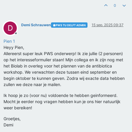
0
Demi Schrauwen
15 sep. 2025 09:37
PWS TU DELFT ADMIN
D
Offline
Pien 1
Heyy Pien,
Allereerst super leuk PWS onderwerp! Ik zie jullie (2 personen)
op het interesseformulier staan! Mijn collega en ik zijn nog met
het Biolab in overleg voor het plannen van de antibiotica
workshop. We verwachten deze tussen eind september en
begin oktober te kunnen geven. Zodra wij exacte data hebben
zullen we deze naar je mailen.
Ik hoop je zo (voor nu) voldoende te hebben geinformeerd.
Mocht je eerder nog vragen hebben kun je ons hier natuurlijk
weer bereiken!
Groetjes,
Demi