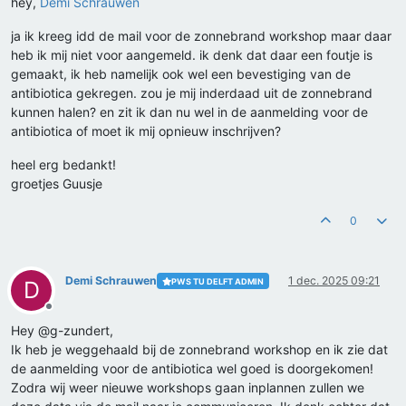
hey,
Demi Schrauwen
ja ik kreeg idd de mail voor de zonnebrand workshop maar daar
heb ik mij niet voor aangemeld. ik denk dat daar een foutje is
gemaakt, ik heb namelijk ook wel een bevestiging van de
antibiotica gekregen. zou je mij inderdaad uit de zonnebrand
kunnen halen? en zit ik dan nu wel in de aanmelding voor de
antibiotica of moet ik mij opnieuw inschrijven?
heel erg bedankt!
groetjes Guusje
0
Demi Schrauwen
1 dec. 2025 09:21
PWS TU DELFT ADMIN
D
Offline
Hey @g-zundert,
Ik heb je weggehaald bij de zonnebrand workshop en ik zie dat
de aanmelding voor de antibiotica wel goed is doorgekomen!
Zodra wij weer nieuwe workshops gaan inplannen zullen we