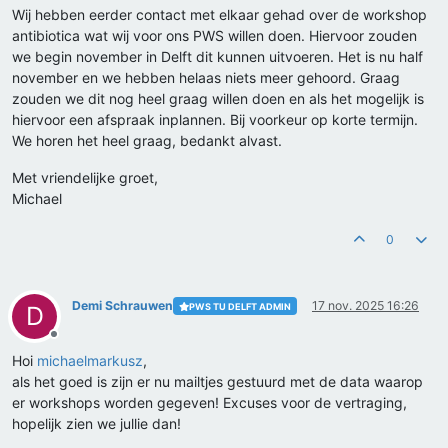
Wij hebben eerder contact met elkaar gehad over de workshop
antibiotica wat wij voor ons PWS willen doen. Hiervoor zouden
we begin november in Delft dit kunnen uitvoeren. Het is nu half
november en we hebben helaas niets meer gehoord. Graag
zouden we dit nog heel graag willen doen en als het mogelijk is
hiervoor een afspraak inplannen. Bij voorkeur op korte termijn.
We horen het heel graag, bedankt alvast.
Met vriendelijke groet,
Michael
0
Demi Schrauwen
17 nov. 2025 16:26
PWS TU DELFT ADMIN
D
Offline
Hoi
michaelmarkusz
,
als het goed is zijn er nu mailtjes gestuurd met de data waarop
er workshops worden gegeven! Excuses voor de vertraging,
hopelijk zien we jullie dan!