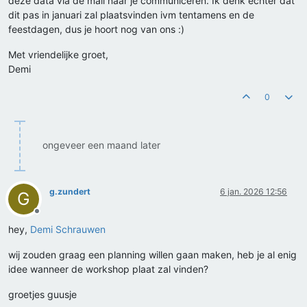
deze data via de mail naar je communiceren. Ik denk echter dat
dit pas in januari zal plaatsvinden ivm tentamens en de
feestdagen, dus je hoort nog van ons :)
Met vriendelijke groet,
Demi
0
ongeveer een maand later
g.zundert
6 jan. 2026 12:56
G
Offline
hey,
Demi Schrauwen
wij zouden graag een planning willen gaan maken, heb je al enig
idee wanneer de workshop plaat zal vinden?
groetjes guusje