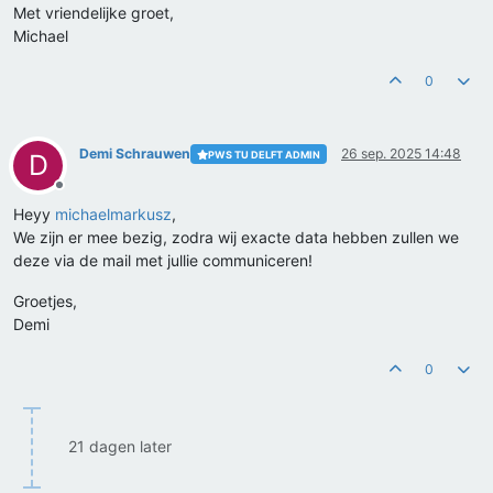
Met vriendelijke groet,
Michael
0
Demi Schrauwen
26 sep. 2025 14:48
PWS TU DELFT ADMIN
D
Offline
Heyy
michaelmarkusz
,
We zijn er mee bezig, zodra wij exacte data hebben zullen we
deze via de mail met jullie communiceren!
Groetjes,
Demi
0
21 dagen later