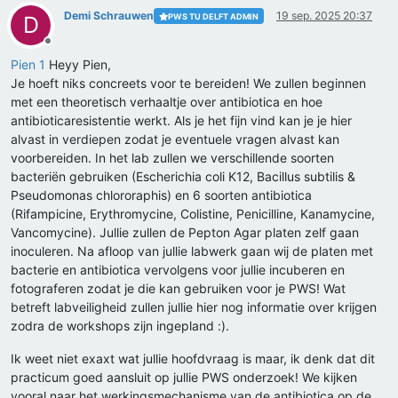
Demi Schrauwen
19 sep. 2025 20:37
PWS TU DELFT ADMIN
D
Offline
Pien 1
Heyy Pien,
Je hoeft niks concreets voor te bereiden! We zullen beginnen
met een theoretisch verhaaltje over antibiotica en hoe
antibioticaresistentie werkt. Als je het fijn vind kan je je hier
alvast in verdiepen zodat je eventuele vragen alvast kan
voorbereiden. In het lab zullen we verschillende soorten
bacteriën gebruiken (Escherichia coli K12, Bacillus subtilis &
Pseudomonas chlororaphis) en 6 soorten antibiotica
(Rifampicine, Erythromycine, Colistine, Penicilline, Kanamycine,
Vancomycine). Jullie zullen de Pepton Agar platen zelf gaan
inoculeren. Na afloop van jullie labwerk gaan wij de platen met
bacterie en antibiotica vervolgens voor jullie incuberen en
fotograferen zodat je die kan gebruiken voor je PWS! Wat
betreft labveiligheid zullen jullie hier nog informatie over krijgen
zodra de workshops zijn ingepland :).
Ik weet niet exaxt wat jullie hoofdvraag is maar, ik denk dat dit
practicum goed aansluit op jullie PWS onderzoek! We kijken
vooral naar het werkingsmechanisme van de antibiotica op de