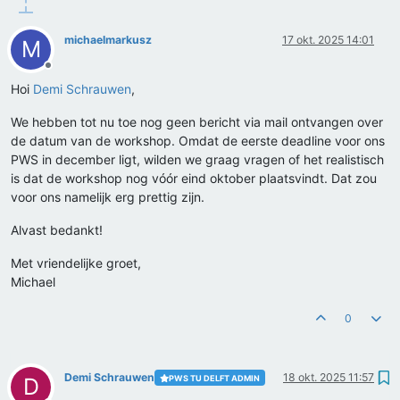
michaelmarkusz
17 okt. 2025 14:01
M
Offline
Hoi
Demi Schrauwen
,
We hebben tot nu toe nog geen bericht via mail ontvangen over
de datum van de workshop. Omdat de eerste deadline voor ons
PWS in december ligt, wilden we graag vragen of het realistisch
is dat de workshop nog vóór eind oktober plaatsvindt. Dat zou
voor ons namelijk erg prettig zijn.
Alvast bedankt!
Met vriendelijke groet,
Michael
0
Demi Schrauwen
18 okt. 2025 11:57
PWS TU DELFT ADMIN
D