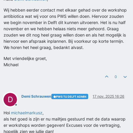
Wij hebben eerder contact met elkaar gehad over de workshop
antibiotica wat wij voor ons PWS willen doen. Hiervoor zouden
we begin november in Delft dit kunnen uitvoeren. Het is nu half
november en we hebben helaas niets meer gehoord. Graag
zouden we dit nog heel graag willen doen en als het mogelijk is
hiervoor een afspraak inplannen. Bij voorkeur op korte termijn.
We horen het heel graag, bedankt alvast.
Met vriendelijke groet,
Michael
0
Demi Schrauwen
17 nov. 2025 16:26
PWS TU DELFT ADMIN
D
Offline
Hoi
michaelmarkusz
,
als het goed is zijn er nu mailtjes gestuurd met de data waarop
er workshops worden gegeven! Excuses voor de vertraging,
hopelijk zien we jullie dan!