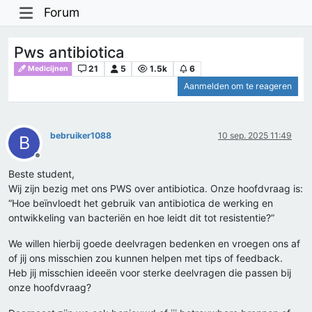
Forum
Pws antibiotica
21
5
1.5k
6
Medicijnen
Aanmelden om te reageren
bebruiker1088
10 sep. 2025 11:49
B
Offline
Beste student,
Wij zijn bezig met ons PWS over antibiotica. Onze hoofdvraag is:
“Hoe beïnvloedt het gebruik van antibiotica de werking en
ontwikkeling van bacteriën en hoe leidt dit tot resistentie?”
We willen hierbij goede deelvragen bedenken en vroegen ons af
of jij ons misschien zou kunnen helpen met tips of feedback.
Heb jij misschien ideeën voor sterke deelvragen die passen bij
onze hoofdvraag?