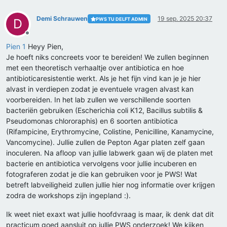
Demi Schrauwen
19 sep. 2025 20:37
PWS TU DELFT ADMIN
D
Offline
Pien 1
Heyy Pien,
Je hoeft niks concreets voor te bereiden! We zullen beginnen
met een theoretisch verhaaltje over antibiotica en hoe
antibioticaresistentie werkt. Als je het fijn vind kan je je hier
alvast in verdiepen zodat je eventuele vragen alvast kan
voorbereiden. In het lab zullen we verschillende soorten
bacteriën gebruiken (Escherichia coli K12, Bacillus subtilis &
Pseudomonas chlororaphis) en 6 soorten antibiotica
(Rifampicine, Erythromycine, Colistine, Penicilline, Kanamycine,
Vancomycine). Jullie zullen de Pepton Agar platen zelf gaan
inoculeren. Na afloop van jullie labwerk gaan wij de platen met
bacterie en antibiotica vervolgens voor jullie incuberen en
fotograferen zodat je die kan gebruiken voor je PWS! Wat
betreft labveiligheid zullen jullie hier nog informatie over krijgen
zodra de workshops zijn ingepland :).
Ik weet niet exaxt wat jullie hoofdvraag is maar, ik denk dat dit
practicum goed aansluit op jullie PWS onderzoek! We kijken