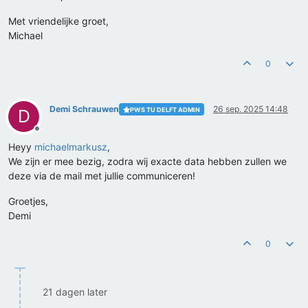
Met vriendelijke groet,
Michael
0
Demi Schrauwen
26 sep. 2025 14:48
PWS TU DELFT ADMIN
D
Offline
Heyy
michaelmarkusz
,
We zijn er mee bezig, zodra wij exacte data hebben zullen we
deze via de mail met jullie communiceren!
Groetjes,
Demi
0
21 dagen later