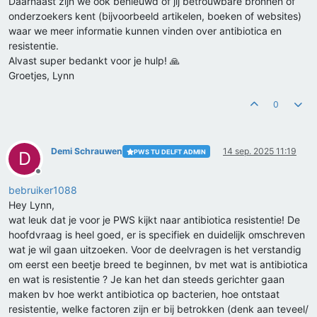
Daarnaast zijn we ook benieuwd of jij betrouwbare bronnen of
onderzoekers kent (bijvoorbeeld artikelen, boeken of websites)
waar we meer informatie kunnen vinden over antibiotica en
resistentie.
Alvast super bedankt voor je hulp! 🙏
Groetjes, Lynn
0
Demi Schrauwen
14 sep. 2025 11:19
PWS TU DELFT ADMIN
D
Offline
bebruiker1088
Hey Lynn,
wat leuk dat je voor je PWS kijkt naar antibiotica resistentie! De
hoofdvraag is heel goed, er is specifiek en duidelijk omschreven
wat je wil gaan uitzoeken. Voor de deelvragen is het verstandig
om eerst een beetje breed te beginnen, bv met wat is antibiotica
en wat is resistentie ? Je kan het dan steeds gerichter gaan
maken bv hoe werkt antibiotica op bacterien, hoe ontstaat
resistentie, welke factoren zijn er bij betrokken (denk aan teveel/