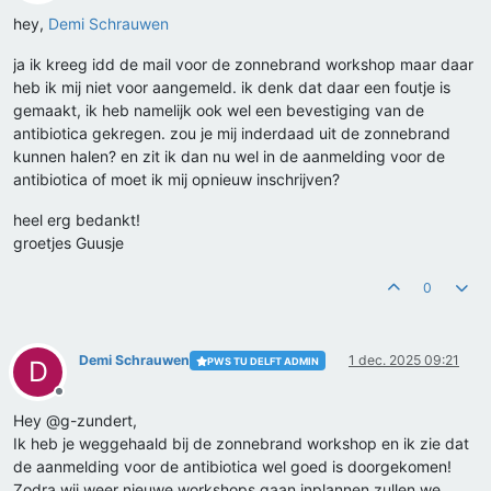
Offline
hey,
Demi Schrauwen
ja ik kreeg idd de mail voor de zonnebrand workshop maar daar
heb ik mij niet voor aangemeld. ik denk dat daar een foutje is
gemaakt, ik heb namelijk ook wel een bevestiging van de
antibiotica gekregen. zou je mij inderdaad uit de zonnebrand
kunnen halen? en zit ik dan nu wel in de aanmelding voor de
antibiotica of moet ik mij opnieuw inschrijven?
heel erg bedankt!
groetjes Guusje
0
Demi Schrauwen
1 dec. 2025 09:21
PWS TU DELFT ADMIN
D
Offline
Hey @g-zundert,
Ik heb je weggehaald bij de zonnebrand workshop en ik zie dat
de aanmelding voor de antibiotica wel goed is doorgekomen!
Zodra wij weer nieuwe workshops gaan inplannen zullen we