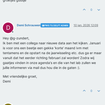
groetjes guusje
0
Demi Schrauwen
10 jan. 2026 12:09
PWS TU DELFT ADMIN
D
Offline
Hey @g-zundert,
Ik ben met een collega naar nieuwe data aan het kijken. Januari
is voor ons een beetje een gekke 'korte' maand ivm met
tentamens en de opstart na de jaarwisseling etc. dus ga er maar
vanuit dat het eerder richting februari zal worden! Zodra wij
gaatjes vinden in onze agenda's en die van het lab zullen we
jullie informeren via mail dus hou die in de gaten :).
Met vriendelijke groet,
Demi
0