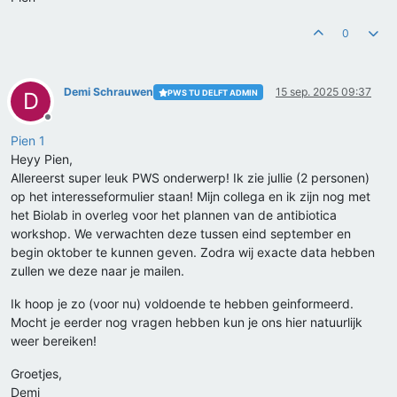
0
Demi Schrauwen
15 sep. 2025 09:37
PWS TU DELFT ADMIN
D
Offline
Pien 1
Heyy Pien,
Allereerst super leuk PWS onderwerp! Ik zie jullie (2 personen)
op het interesseformulier staan! Mijn collega en ik zijn nog met
het Biolab in overleg voor het plannen van de antibiotica
workshop. We verwachten deze tussen eind september en
begin oktober te kunnen geven. Zodra wij exacte data hebben
zullen we deze naar je mailen.
Ik hoop je zo (voor nu) voldoende te hebben geinformeerd.
Mocht je eerder nog vragen hebben kun je ons hier natuurlijk
weer bereiken!
Groetjes,
Demi