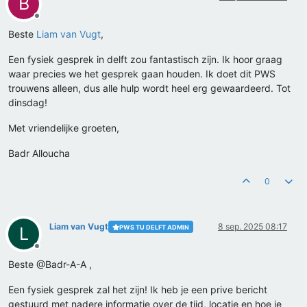
B
Offline
Beste
Liam van Vugt
,
Een fysiek gesprek in delft zou fantastisch zijn. Ik hoor graag
waar precies we het gesprek gaan houden. Ik doet dit PWS
trouwens alleen, dus alle hulp wordt heel erg gewaardeerd. Tot
dinsdag!
Met vriendelijke groeten,
Badr Alloucha
0
Liam van Vugt
8 sep. 2025 08:17
PWS TU DELFT ADMIN
L
Offline
Beste @Badr-A-A ,
Een fysiek gesprek zal het zijn! Ik heb je een prive bericht
gestuurd met nadere informatie over de tijd, locatie en hoe je