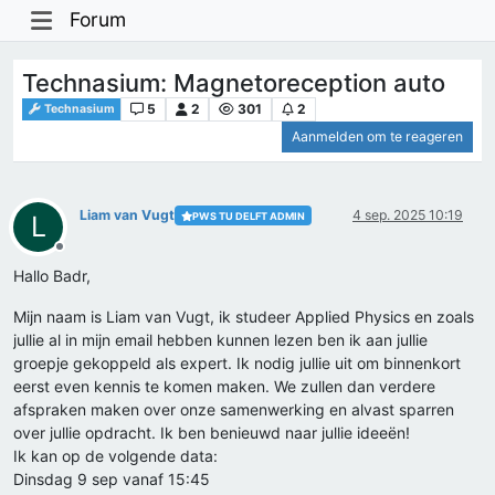
Forum
Technasium: Magnetoreception auto
5
2
301
2
Technasium
Aanmelden om te reageren
Liam van Vugt
4 sep. 2025 10:19
PWS TU DELFT ADMIN
L
Offline
Hallo Badr,
Mijn naam is Liam van Vugt, ik studeer Applied Physics en zoals
jullie al in mijn email hebben kunnen lezen ben ik aan jullie
groepje gekoppeld als expert. Ik nodig jullie uit om binnenkort
eerst even kennis te komen maken. We zullen dan verdere
afspraken maken over onze samenwerking en alvast sparren
over jullie opdracht. Ik ben benieuwd naar jullie ideeën!
Ik kan op de volgende data:
Dinsdag 9 sep vanaf 15:45