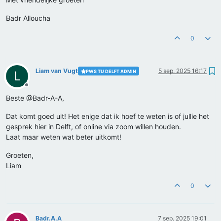
Badr Alloucha
0
Liam van Vugt
5 sep. 2025 16:17
PWS TU DELFT ADMIN
L
Offline
Beste @Badr-A-A,
Dat komt goed uit! Het enige dat ik hoef te weten is of jullie het
gesprek hier in Delft, of online via zoom willen houden.
Laat maar weten wat beter uitkomt!
Groeten,
Liam
0
Badr.A.A
7 sep. 2025 19:01