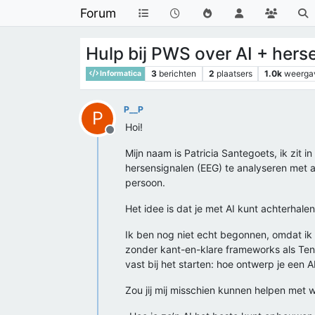
Forum
Hulp bij PWS over AI + hers
3
berichten
2
plaatsers
1.0k
weerga
Informatica
P__P
P
Hoi!
Offline
Mijn naam is Patricia Santegoets, ik zit 
hersensignalen (EEG) te analyseren met al
persoon.
Het idee is dat je met AI kunt achterhal
Ik ben nog niet echt begonnen, omdat ik
zonder kant-en-klare frameworks als Tenso
vast bij het starten: hoe ontwerp je een
Zou jij mij misschien kunnen helpen met w