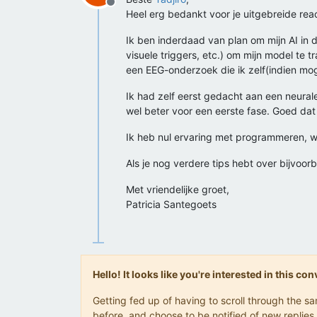
Offline
Heel erg bedankt voor je uitgebreide reac
Ik ben inderdaad van plan om mijn AI in d
visuele triggers, etc.) om mijn model te t
een EEG-onderzoek die ik zelf(indien mog
Ik had zelf eerst gedacht aan een neural
wel beter voor een eerste fase. Goed dat he
Ik heb nul ervaring met programmeren, w
Als je nog verdere tips hebt over bijvoo
Met vriendelijke groet,
Patricia Santegoets
Hello! It looks like you're interested in this c
Getting fed up of having to scroll through the 
before, and choose to be notified of new replies 