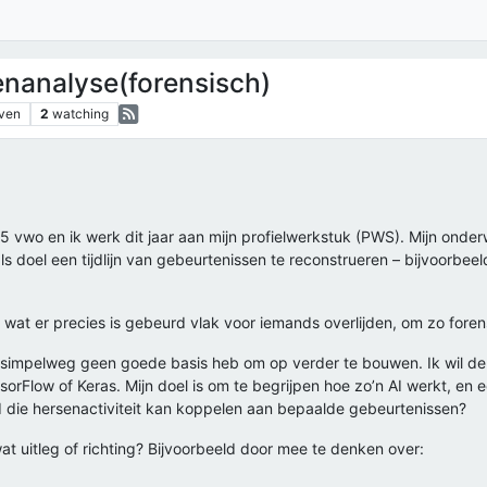
enanalyse(forensisch)
ven
2
watching
in 5 vwo en ik werk dit jaar aan mijn profielwerkstuk (PWS). Mijn ond
s doel een tijdlijn van gebeurtenissen te reconstrueren – bijvoorbee
en wat er precies is gebeurd vlak voor iemands overlijden, om zo fo
 simpelweg geen goede basis heb om op verder te bouwen. Ik wil de 
rFlow of Keras. Mijn doel is om te begrijpen hoe zo’n AI werkt, en e
 AI die hersenactiviteit kan koppelen aan bepaalde gebeurtenissen?
at uitleg of richting? Bijvoorbeeld door mee te denken over: