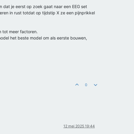
n dat je eerst op zoek gaat naar een EEG set
n in rust totdat op tijdstip X ze een pijnprikkel
 tot meer factoren.
 model het beste model om als eerste bouwen,
0
12 mei 2025 19:44