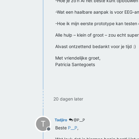
-Hoe je zo’n AI het beste kunt opbouwen
-Wat een haalbare aanpak is voor EEG-a
-Hoe ik mijn eerste prototype kan testen 
Alle hulp – klein of groot – zou echt sup
Alvast ontzettend bedankt voor je tijd :)
Met vriendelijke groet,
Patricia Santegoets
20 dagen later
Tadjiro
@P__P
T
Beste
P__P
,
Offline