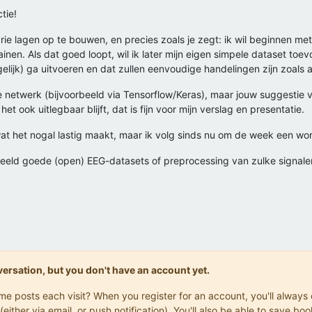
tie!
rie lagen op te bouwen, en precies zoals je zegt: ik wil beginnen me
rainen. Als dat goed loopt, wil ik later mijn eigen simpele dataset t
elijk) ga uitvoeren en dat zullen eenvoudige handelingen zijn zoals
e netwerk (bijvoorbeeld via Tensorflow/Keras), maar jouw suggestie
t ook uitlegbaar blijft, dat is fijn voor mijn verslag en presentatie.
at het nogal lastig maakt, maar ik volg sinds nu om de week een 
rbeeld goede (open) EEG-datasets of preprocessing van zulke signalen
onversation, but you don't have an account yet.
same posts each visit? When you register for an account, you'll alwa
(either via email, or push notification). You'll also be able to save