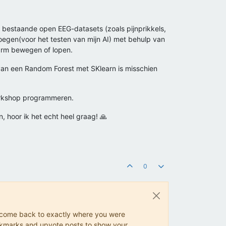
t bestaande open EEG-datasets (zoals pijnprikkels,
oevoegen(voor het testen van mijn AI) met behulp van
 arm bewegen of lopen.
 van een Random Forest met SKlearn is misschien
workshop programmeren.
, hoor ik het echt heel graag! 🙏
0
ys come back to exactly where you were
 bookmarks and upvote posts to show your