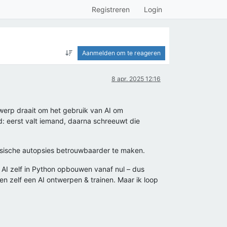
Registreren
Login
Aanmelden om te reageren
8 apr. 2025 12:16
erwerp draait om het gebruik van AI om
ld: eerst valt iemand, daarna schreeuwt die
rensische autopsies betrouwbaarder te maken.
AI zelf in Python opbouwen vanaf nul – dus
en zelf een AI ontwerpen & trainen. Maar ik loop