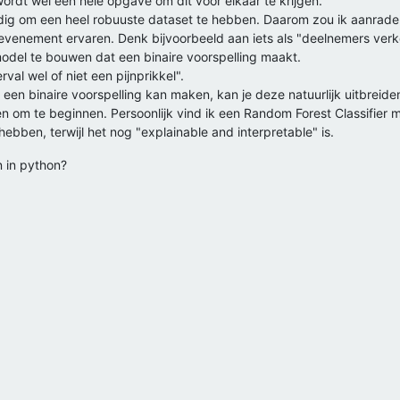
ordt wel een hele opgave om dit voor elkaar te krijgen.
 nodig om een heel robuuste dataset te hebben. Daarom zou ik aanrade
venement ervaren. Denk bijvoorbeeld aan iets als "deelnemers verkere
odel te bouwen dat een binaire voorspelling maakt.
val wel of niet een pijnprikkel".
n binaire voorspelling kan maken, kan je deze natuurlijk uitbreiden
en om te beginnen. Persoonlijk vind ik een Random Forest Classifier
bben, terwijl het nog "explainable and interpretable" is.
 in python?