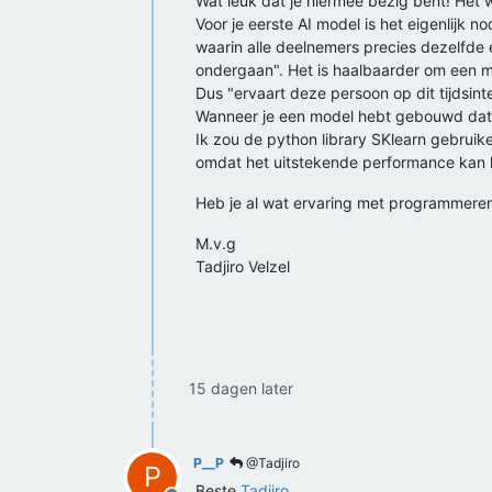
Wat leuk dat je hiermee bezig bent! Het w
Voor je eerste AI model is het eigenlijk
waarin alle deelnemers precies dezelfde e
ondergaan". Het is haalbaarder om een m
Dus "ervaart deze persoon op dit tijdsinter
Wanneer je een model hebt gebouwd dat ee
Ik zou de python library SKlearn gebruik
omdat het uitstekende performance kan he
Heb je al wat ervaring met programmeren
M.v.g
Tadjiro Velzel
15 dagen later
P__P
@Tadjiro
P
Beste
Tadjiro
,