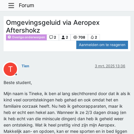
Forum
Omgevingsgeluid via Aeropex
Aftershokz
2
2
708
2
Overige onderwerpen
Aanmelden om te reageren
Tien
3 mrt. 2025 13:36
T
Offline
Beste student,
Mijn naam is Tineke, ik ben al lang slechthorend door dat ik als ik
kind veel oorontstekingen heb gehad en ook omdat het en
familiaire oorzaak heeft. Nu heb ik gehoorapparaten, maar ik
heb er echt een hekel aan. Wanneer ik ze 2/3 dagen draag (en
ik heb echt van die miniscule dingen) dan heb ik geheid weer
een ontsteking. Wat ik heel prettig vind zijn mijn Aeropex.
Makkelijk aan- en opdoen, kan er mee sporten en in bed liggen