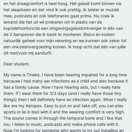
en het draagcomfort is heel hoog. Het geluid komt binnen via
het slaapbeen en dat vind ik ook prettig. Ik luister er muziek
mee, podcasts en ook telefoneren gaat prima. Nu zoek ik
iemand die het uit wil proberen om in plaats van de
koptelefoonfunctie een omgevingsgeluidontvanger in één van
de 2 Aeropexen die ik bezit te monteren. Risico en kosten
natuurlijk geheel voor mijn rekening en we kunnen ook zeker tot
een onkostenvergoeding komen. Ik hoop echt dat één van jullie
dit met/voor mij aandurft.
Dear student,
My name is Tineke, I have been hearing impaired for a long time
because I had many ear infections as a child and also because it
has a family cause. Now I have hearing aids, but I really hate
them. If I wear them for 2/3 days (and I really have those tiny
things) then I will definitely have an infection again. What I really
like are my Aeropex. Easy to put on and take off, you can play
sports or lie in bed with it and the wearing comfort is very high.
The sound comes in through the temporal bone and I like that
too. I listen to music, podcasts and make phone calls with it.
Now I'm looking for someone who wants to try out installing an