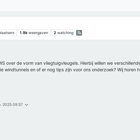
plaatsers
1.9k
weergaven
2
watching
S over de vorm van vliegtuigvleugels. Hierbij willen we verschillend
ullie windtunnels en of er nog tips zijn voor ons onderzoek? Wij horen 
b. 2025 09:57