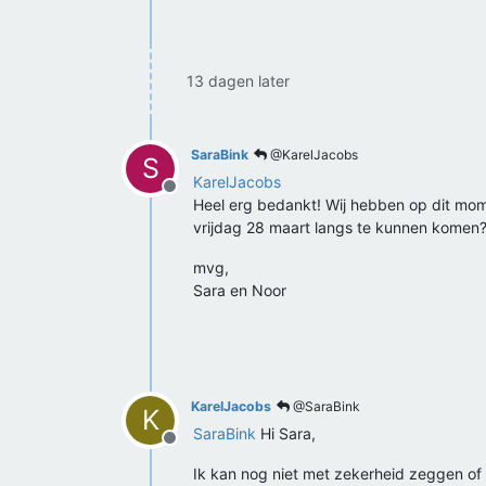
13 dagen later
SaraBink
@KarelJacobs
S
KarelJacobs
Offline
Heel erg bedankt! Wij hebben op dit mo
vrijdag 28 maart langs te kunnen komen
mvg,
Sara en Noor
KarelJacobs
@SaraBink
K
SaraBink
Hi Sara,
Offline
Ik kan nog niet met zekerheid zeggen of