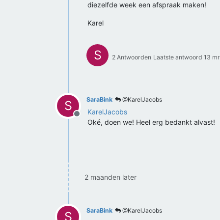
diezelfde week een afspraak maken!
Karel
S
2 Antwoorden
Laatste antwoord
13 mr
SaraBink
@KarelJacobs
S
KarelJacobs
Offline
Oké, doen we! Heel erg bedankt alvast!
2 maanden later
SaraBink
@KarelJacobs
S