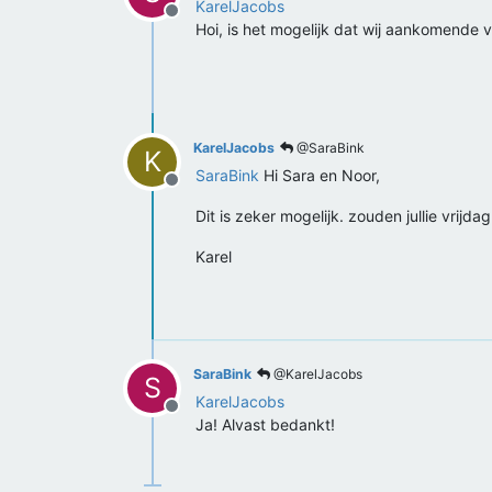
KarelJacobs
Offline
Hoi, is het mogelijk dat wij aankomende 
KarelJacobs
@SaraBink
K
SaraBink
Hi Sara en Noor,
Offline
Dit is zeker mogelijk. zouden jullie vrijd
Karel
SaraBink
@KarelJacobs
S
KarelJacobs
Offline
Ja! Alvast bedankt!