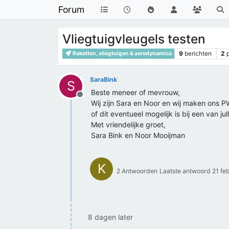
Forum
Vliegtuigvleugels testen
9
berichten
2
Raketten, vliegtuigen & aerodynamica
SaraBink
S
Beste meneer of mevrouw,
Offline
Wij zijn Sara en Noor en wij maken ons PW
of dit eventueel mogelijk is bij een van j
Met vriendelijke groet,
Sara Bink en Noor Mooijman
K
2 Antwoorden
Laatste antwoord
21 fe
8 dagen later