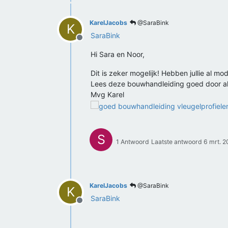
KarelJacobs
@SaraBink
K
SaraBink
Offline
Hi Sara en Noor,
Dit is zeker mogelijk! Hebben jullie al 
Lees deze bouwhandleiding goed door als 
Mvg Karel
S
1 Antwoord
Laatste antwoord
6 mrt. 
KarelJacobs
@SaraBink
K
SaraBink
Offline