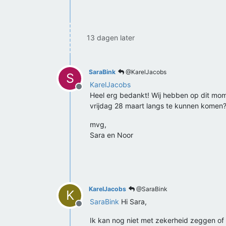
13 dagen later
SaraBink
@KarelJacobs
S
KarelJacobs
Offline
Heel erg bedankt! Wij hebben op dit mo
vrijdag 28 maart langs te kunnen komen
mvg,
Sara en Noor
KarelJacobs
@SaraBink
K
SaraBink
Hi Sara,
Offline
Ik kan nog niet met zekerheid zeggen of