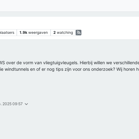
plaatsers
1.9k
weergaven
2
watching
S over de vorm van vliegtuigvleugels. Hierbij willen we verschillend
ullie windtunnels en of er nog tips zijn voor ons onderzoek? Wij horen 
b. 2025 09:57