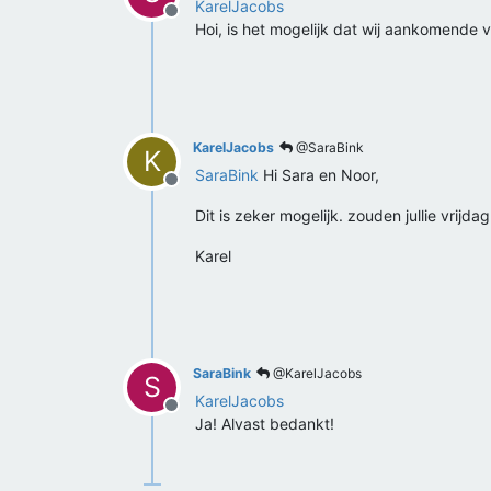
KarelJacobs
Offline
Hoi, is het mogelijk dat wij aankomende 
KarelJacobs
@SaraBink
K
SaraBink
Hi Sara en Noor,
Offline
Dit is zeker mogelijk. zouden jullie vrijd
Karel
SaraBink
@KarelJacobs
S
KarelJacobs
Offline
Ja! Alvast bedankt!