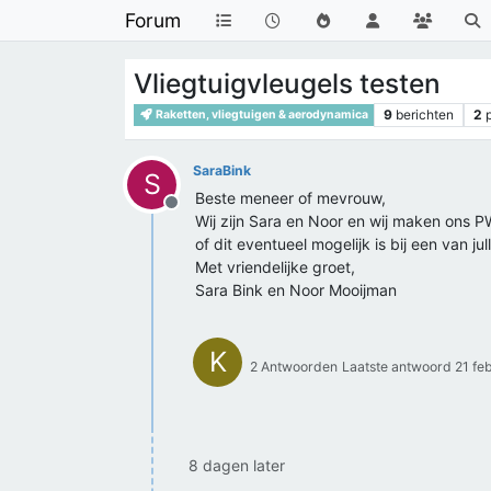
Forum
Vliegtuigvleugels testen
9
berichten
2
Raketten, vliegtuigen & aerodynamica
SaraBink
S
Beste meneer of mevrouw,
Offline
Wij zijn Sara en Noor en wij maken ons PW
of dit eventueel mogelijk is bij een van j
Met vriendelijke groet,
Sara Bink en Noor Mooijman
K
2 Antwoorden
Laatste antwoord
21 fe
8 dagen later