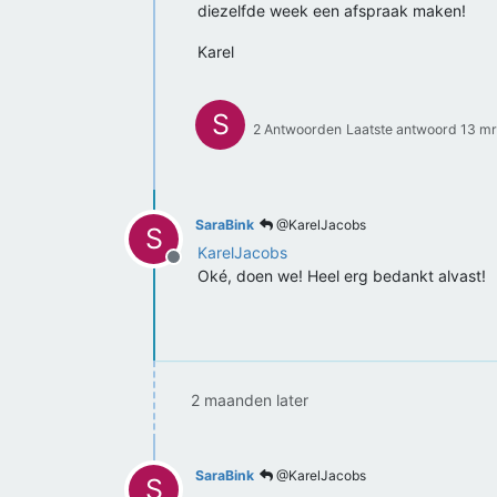
diezelfde week een afspraak maken!
Karel
S
2 Antwoorden
Laatste antwoord
13 mr
SaraBink
@KarelJacobs
S
KarelJacobs
Offline
Oké, doen we! Heel erg bedankt alvast!
2 maanden later
SaraBink
@KarelJacobs
S