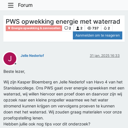
Forum
PWS opwekking energie met waterrad
2
2
737
2
Energie opwekking & zonnecellen
Aanmelden om te reageren
Jelle Nederlof
31 jan. 2025 16:33
J
Offline
Beste lezer,
Wij zijn Kasper Bloemberg en Jelle Nederlof van Havo 4 van het
Stanislascollege. Ons PWS gaat over energie opwekken met een
waterrad, wij willen hiervoor een proef doen en daarvoor zijn wij
opzoek naar een kleine propeller waarmee we het water
stromend kunnen krijgen om vervolgens proeven te kunnen
doen met het waterrad. Wij zouden graag materialen voor onze
proefopstelling lenen.
Hebben jullie ook nog tips voor dit onderzoek?