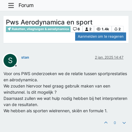
Forum
Pws Aerodynamica en sport
6
2
1.4k
2
Raketten, vliegtuigen & aerodynamica
Aanmelden om te reageren
stan
2 jan. 2025 14:47
S
Offline
Voor ons PWS onderzoeken we de relatie tussen sportprestaties
en aërodynamica.
We zouden hiervoor heel graag gebruik maken van een
windtunnel. Is dit mogelijk ?
Daarnaast zullen we wat hulp nodig hebben bij het interpreteren
van de resultaten.
We hebben als sporten wielrennen, skiën en formule 1.
0