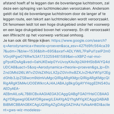
afstand hoeft af te leggen dan de bovenlangse luchtstroom, zal
deze een ophoping van luchtmoleculen veroorzaken. Andersom
geldt dat bij de bovenlangse luchtstroom door de langer af te
leggen route, een tekort aan luchtmoleculen wordt veroorzaakt.
Dit fenomeen leidt tot een hoge drukgebied onder het voorwerp
en een lage drukgebied boven het voorwerp. En dit veroorzaakt
een liftkracht op het voorwerp verticaal omhoog.
Je kan ook dit filmpje kijken:
https://www.google.com/search?
q=Aerodynamica+theorie+proeven&sca_esv=427fd9fc564ca39
7&udm=7&biw=1536&bih=695&sxsrf=ADLYWIL7PaPuI1zeIP2m0
VGvj4Pgw076Rw%3A1733259461589&ei=xXBPZ-naI-mxi-
gPpoKDsAg&ved=0ahUKEwip0YvUvoyKAxXp2AIHHSbBAIYQ4d
UDCA8&uact=5&oq=Aerodynamica+theorie+proeven&gs_lp=Eh
Znd3Mtd2l6LW1vZGVsZXNzLXZpZGVvIhxBZXJvZHluYW1pY2Eg
dGhlb3JpZSBwcm9ldmVuMgcQIRigARgKMgcQIRigARgKMgcQI
RigARgKSMAvUO0EWIkrcAJ4AJABAJgBkgGgAYYHqgEDNS40u
AEDyAEA-
AEBmAILoAL7B8ICBxAAGIAEGA3CAggQABgFGA0YHsICCBAAG
AgYDRgewgIGEAAYDRgewgILEAAYgAQYhgMYigXCAggQABiAB
BiiBMICBBAhGBXCAgUQIRigAZgDAIgGAZIHAzYuNaAH8DI&sclie
nt=gws-wiz-modeless-