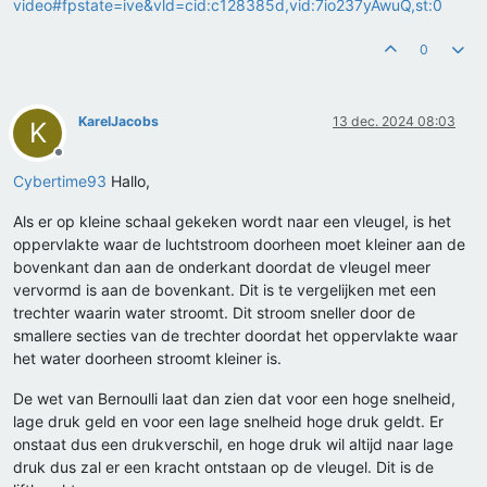
video#fpstate=ive&vld=cid:c128385d,vid:7io237yAwuQ,st:0
0
KarelJacobs
13 dec. 2024 08:03
K
Offline
Cybertime93
Hallo,
Als er op kleine schaal gekeken wordt naar een vleugel, is het
oppervlakte waar de luchtstroom doorheen moet kleiner aan de
bovenkant dan aan de onderkant doordat de vleugel meer
vervormd is aan de bovenkant. Dit is te vergelijken met een
trechter waarin water stroomt. Dit stroom sneller door de
smallere secties van de trechter doordat het oppervlakte waar
het water doorheen stroomt kleiner is.
De wet van Bernoulli laat dan zien dat voor een hoge snelheid,
lage druk geld en voor een lage snelheid hoge druk geldt. Er
onstaat dus een drukverschil, en hoge druk wil altijd naar lage
druk dus zal er een kracht ontstaan op de vleugel. Dit is de