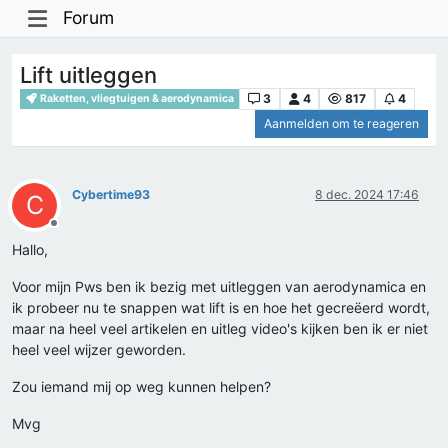
Forum
Lift uitleggen
3
4
817
4
Raketten, vliegtuigen & aerodynamica
Aanmelden om te reageren
Cybertime93
8 dec. 2024 17:46
C
Offline
Hallo,
Voor mijn Pws ben ik bezig met uitleggen van aerodynamica en
ik probeer nu te snappen wat lift is en hoe het gecreëerd wordt,
maar na heel veel artikelen en uitleg video's kijken ben ik er niet
heel veel wijzer geworden.
Zou iemand mij op weg kunnen helpen?
Mvg