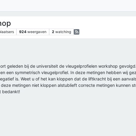
hop
plaatsers
924
weergaven
2
watching
n kort geleden bij de universiteit de vleugelprofielen workshop gevo
een symmetrisch vleugelprofiel. In deze metingen hebben wij gezien
gatief is. Weet u of het kan kloppen dat de liftkracht bij een aanva
ls deze metingen niet kloppen alstublieft correcte metingen kunnen
st bedankt!