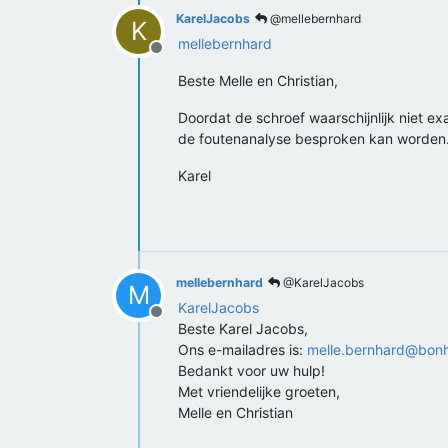
KarelJacobs
@mellebernhard
K
mellebernhard
Offline
Beste Melle en Christian,
Doordat de schroef waarschijnlijk niet exa
de foutenanalyse besproken kan worden. I
Karel
mellebernhard
@KarelJacobs
M
KarelJacobs
Offline
Beste Karel Jacobs,
Ons e-mailadres is:
melle.bernhard@bonho
Bedankt voor uw hulp!
Met vriendelijke groeten,
Melle en Christian