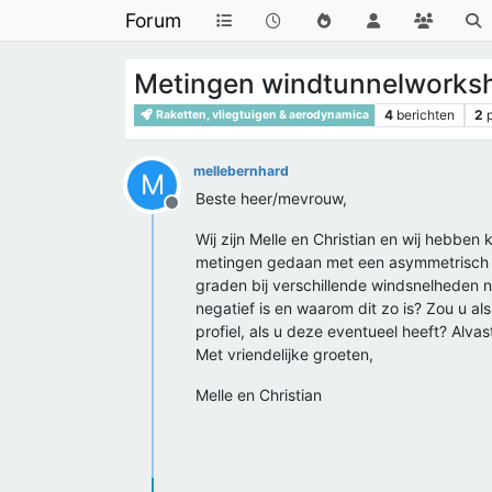
Forum
Metingen windtunnelworks
4
berichten
2
Raketten, vliegtuigen & aerodynamica
mellebernhard
M
Beste heer/mevrouw,
Offline
Wij zijn Melle en Christian en wij hebbe
metingen gedaan met een asymmetrisch en 
graden bij verschillende windsnelheden ne
negatief is en waarom dit zo is? Zou u a
profiel, als u deze eventueel heeft? Alva
Met vriendelijke groeten,
Melle en Christian