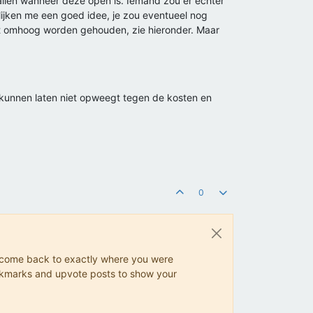
llen wanneer deze open is. Iemand zou er echter
lijken me een goed idee, je zou eventueel nog
nt omhoog worden gehouden, zie hieronder. Maar
kunnen laten niet opweegt tegen de kosten en
0
ys come back to exactly where you were
 bookmarks and upvote posts to show your