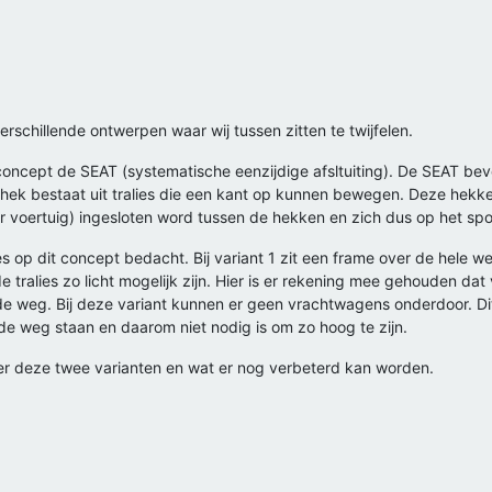
schillende ontwerpen waar wij tussen zitten te twijfelen.
concept de SEAT (systematische eenzijdige afsltuiting). De SEAT bev
et hek bestaat uit tralies die een kant op kunnen bewegen. Deze he
er voertuig) ingesloten word tussen de hekken en zich dus op het sp
es op dit concept bedacht. Bij variant 1 zit een frame over de hele 
 tralies zo licht mogelijk zijn. Hier is er rekening mee gehouden dat
n de weg. Bij deze variant kunnen er geen vrachtwagens onderdoor. 
e weg staan en daarom niet nodig is om zo hoog te zijn.
er deze twee varianten en wat er nog verbeterd kan worden.