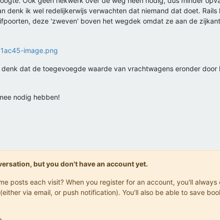
hoogte. Ook geen hekwerk over de weg heen nodig, dus minder opva
 denk ik wel redelijkerwijs verwachten dat niemand dat doet. Rails 
uifpoorten, deze 'zweven' boven het wegdek omdat ze aan de zijka
 en denk dat de toegevoegde waarde van vrachtwagens eronder door 
p mee nodig hebben!
onversation, but you don't have an account yet.
same posts each visit? When you register for an account, you'll alwa
(either via email, or push notification). You'll also be able to save