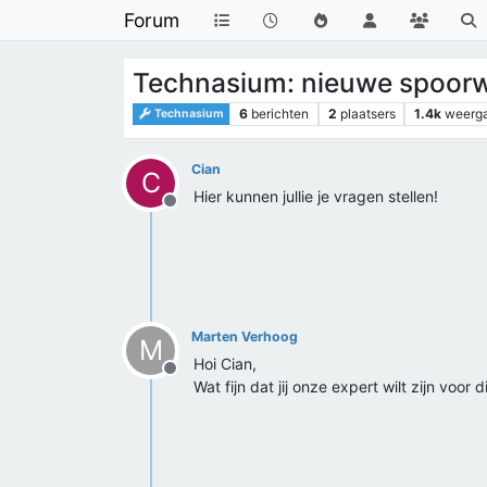
Forum
Technasium: nieuwe spoor
6
berichten
2
plaatsers
1.4k
weerg
Technasium
Cian
C
Hier kunnen jullie je vragen stellen!
Offline
Marten Verhoog
M
Hoi Cian,
Offline
Wat fijn dat jij onze expert wilt zijn v