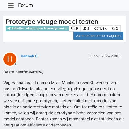
Forum
Prototype vleugelmodel testen
9
2
1.8k
2
Raketten, vliegtuigen & aerodynamica
Aanmelden om te reageren
Hannah 0
10 nov. 2024 20:06
H
Offline
Beste heer/mevrouw,
Wij, Hannah van Loon en Milan Moolman (vwo6), werken voor
ons profielwerkstuk aan een vliegtuigvleugel gebaseerd op
natuurlijke eigenschappen van een zeearend. Hiervoor maken
we verschillende prototypen, met een uiteindelijk model van
plastic en andere stevige materialen. Om tot reële resultaten te
komen, willen wij graag de aerodynamische voordelen van ons
model aantonen. Echter komen wij momenteel niet tot ideeën als
het gaat om efficiënte onderzoeken.