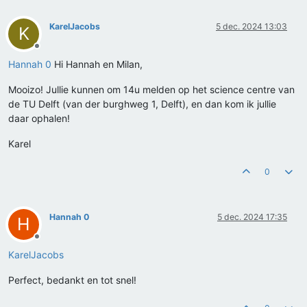
KarelJacobs
5 dec. 2024 13:03
K
Offline
Hannah 0
Hi Hannah en Milan,
Mooizo! Jullie kunnen om 14u melden op het science centre van
de TU Delft (van der burghweg 1, Delft), en dan kom ik jullie
daar ophalen!
Karel
0
Hannah 0
5 dec. 2024 17:35
H
Offline
KarelJacobs
Perfect, bedankt en tot snel!