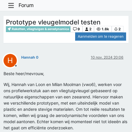
Forum
Prototype vleugelmodel testen
9
2
1.8k
2
Raketten, vliegtuigen & aerodynamica
Aanmelden om te reageren
Hannah 0
10 nov. 2024 20:06
H
Offline
Beste heer/mevrouw,
Wij, Hannah van Loon en Milan Moolman (vwo6), werken voor
ons profielwerkstuk aan een vliegtuigvleugel gebaseerd op
natuurlijke eigenschappen van een zeearend. Hiervoor maken
we verschillende prototypen, met een uiteindelijk model van
plastic en andere stevige materialen. Om tot reële resultaten te
komen, willen wij graag de aerodynamische voordelen van ons
model aantonen. Echter komen wij momenteel niet tot ideeën als
het gaat om efficiënte onderzoeken.