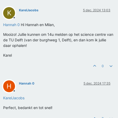
KarelJacobs
5 dec. 2024 13:03
K
Offline
Hannah 0
Hi Hannah en Milan,
Mooizo! Jullie kunnen om 14u melden op het science centre van
de TU Delft (van der burghweg 1, Delft), en dan kom ik jullie
daar ophalen!
Karel
0
Hannah 0
5 dec. 2024 17:35
H
Offline
KarelJacobs
Perfect, bedankt en tot snel!