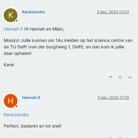
KarelJacobs
5 dec. 2024 13:03
K
Offline
Hannah 0
Hi Hannah en Milan,
Mooizo! Jullie kunnen om 14u melden op het science centre van
de TU Delft (van der burghweg 1, Delft), en dan kom ik jullie
daar ophalen!
Karel
0
Hannah 0
5 dec. 2024 17:35
H
Offline
KarelJacobs
Perfect, bedankt en tot snel!