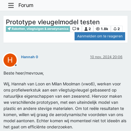
Forum
Prototype vleugelmodel testen
9
2
1.8k
2
Raketten, vliegtuigen & aerodynamica
Aanmelden om te reageren
Hannah 0
10 nov. 2024 20:06
H
Offline
Beste heer/mevrouw,
Wij, Hannah van Loon en Milan Moolman (vwo6), werken voor
ons profielwerkstuk aan een vliegtuigvleugel gebaseerd op
natuurlijke eigenschappen van een zeearend. Hiervoor maken
we verschillende prototypen, met een uiteindelijk model van
plastic en andere stevige materialen. Om tot reële resultaten te
komen, willen wij graag de aerodynamische voordelen van ons
model aantonen. Echter komen wij momenteel niet tot ideeën als
het gaat om efficiënte onderzoeken.