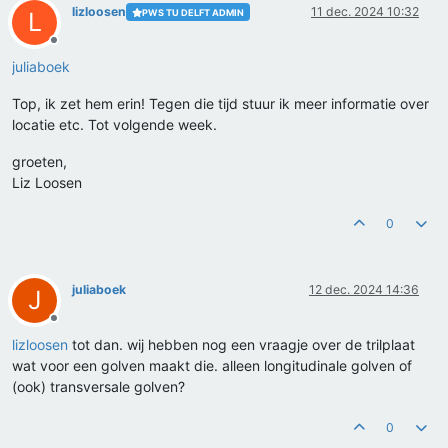
lizloosen
11 dec. 2024 10:32
PWS TU DELFT ADMIN
L
Offline
juliaboek
Top, ik zet hem erin! Tegen die tijd stuur ik meer informatie over
locatie etc. Tot volgende week.
groeten,
Liz Loosen
0
juliaboek
12 dec. 2024 14:36
J
Offline
lizloosen
tot dan. wij hebben nog een vraagje over de trilplaat
wat voor een golven maakt die. alleen longitudinale golven of
(ook) transversale golven?
0