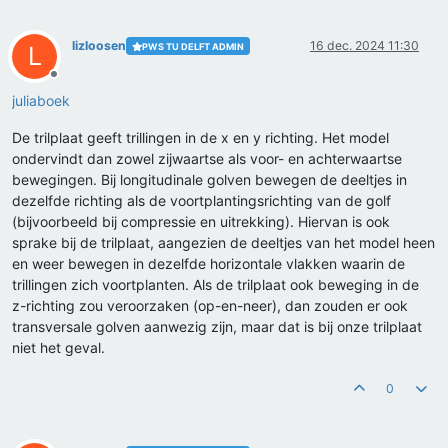
lizloosen
16 dec. 2024 11:30
PWS TU DELFT ADMIN
L
Offline
juliaboek
De trilplaat geeft trillingen in de x en y richting. Het model
ondervindt dan zowel zijwaartse als voor- en achterwaartse
bewegingen. Bij longitudinale golven bewegen de deeltjes in
dezelfde richting als de voortplantingsrichting van de golf
(bijvoorbeeld bij compressie en uitrekking). Hiervan is ook
sprake bij de trilplaat, aangezien de deeltjes van het model heen
en weer bewegen in dezelfde horizontale vlakken waarin de
trillingen zich voortplanten. Als de trilplaat ook beweging in de
z-richting zou veroorzaken (op-en-neer), dan zouden er ook
transversale golven aanwezig zijn, maar dat is bij onze trilplaat
niet het geval.
0