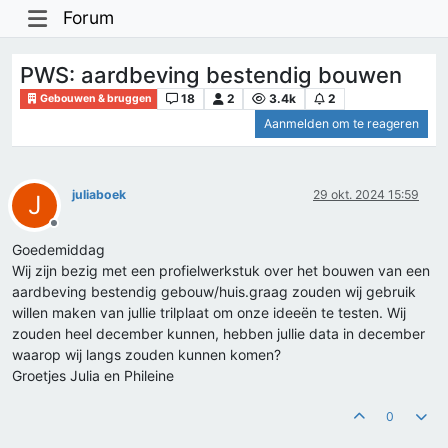
Forum
PWS: aardbeving bestendig bouwen
18
2
3.4k
2
Gebouwen & bruggen
Aanmelden om te reageren
juliaboek
29 okt. 2024 15:59
J
Offline
Goedemiddag
Wij zijn bezig met een profielwerkstuk over het bouwen van een
aardbeving bestendig gebouw/huis.graag zouden wij gebruik
willen maken van jullie trilplaat om onze ideeën te testen. Wij
zouden heel december kunnen, hebben jullie data in december
waarop wij langs zouden kunnen komen?
Groetjes Julia en Phileine
0