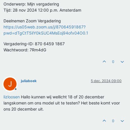
Onderwerp: Mijn vergadering
Tijd: 28 nov 2024 12:00 p.m. Amsterdam
Deelnemen Zoom Vergadering
https://us05web.zoom.us/j/87064591867?
pwd=dTgCtT5ilY0kSUC4MsEoj94ofx04O0.1
Vergadering-ID: 870 6459 1867
Wachtwoord: 7Rm4dG
0
juliaboek
5 dec. 2024 09:00
J
Offline
lizloosen
Hallo kunnen wij wellicht 18 of 20 december
langskomen om ons model uit te testen? Het beste komt voor
ons 20 december uit.
0