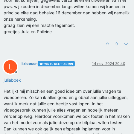
voor het schrijven, gegevens verzamelen en uitwerken van het
pws. wij zouden in december langs willen komen wij kunnen in
principe elke dag behalve 16 december dan hebben wij namelijk
onze herkansing.
graag zien wij een reactie tegemoet.
groetjes Julia en Phileine
0
lizloosen
14 nov. 2024 20:40
PWS TU DELFT ADMIN
L
Offline
juliaboek
Het lijkt mij misschien een goed idee om over jullie vragen te
videobellen. Zo kan ik alles goed en globaal aan jullie uitleggen,
want ik merk dat jullie een beetje vast lopen. In het
videogesprek kunnen jullie alles vragen en hopelijk meteen
verder op weg. Hierdoor voorkomen we ook fouten in het maken
van het model voor als jullie deze op de trilplaat willen testen.
Dan kunnen we ook gelijk een afspraak inplannen voor in