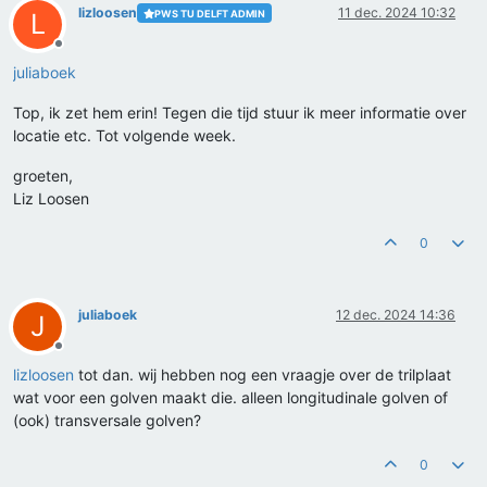
lizloosen
11 dec. 2024 10:32
PWS TU DELFT ADMIN
L
Offline
juliaboek
Top, ik zet hem erin! Tegen die tijd stuur ik meer informatie over
locatie etc. Tot volgende week.
groeten,
Liz Loosen
0
juliaboek
12 dec. 2024 14:36
J
Offline
lizloosen
tot dan. wij hebben nog een vraagje over de trilplaat
wat voor een golven maakt die. alleen longitudinale golven of
(ook) transversale golven?
0