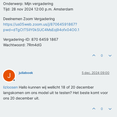
Onderwerp: Mijn vergadering
Tijd: 28 nov 2024 12:00 p.m. Amsterdam
Deelnemen Zoom Vergadering
https://us05web.zoom.us/j/87064591867?
pwd=dTgCtT5ilY0kSUC4MsEoj94ofx04O0.1
Vergadering-ID: 870 6459 1867
Wachtwoord: 7Rm4dG
0
juliaboek
5 dec. 2024 09:00
J
Offline
lizloosen
Hallo kunnen wij wellicht 18 of 20 december
langskomen om ons model uit te testen? Het beste komt voor
ons 20 december uit.
0