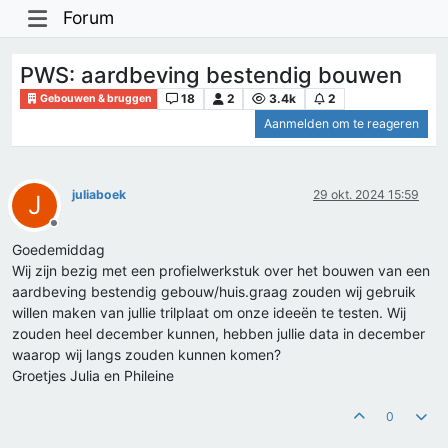
Forum
PWS: aardbeving bestendig bouwen
18
2
3.4k
2
Gebouwen & bruggen
Aanmelden om te reageren
juliaboek
29 okt. 2024 15:59
J
Offline
Goedemiddag
Wij zijn bezig met een profielwerkstuk over het bouwen van een
aardbeving bestendig gebouw/huis.graag zouden wij gebruik
willen maken van jullie trilplaat om onze ideeën te testen. Wij
zouden heel december kunnen, hebben jullie data in december
waarop wij langs zouden kunnen komen?
Groetjes Julia en Phileine
0