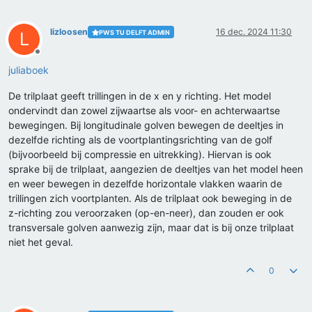
lizloosen
16 dec. 2024 11:30
PWS TU DELFT ADMIN
L
Offline
juliaboek
De trilplaat geeft trillingen in de x en y richting. Het model
ondervindt dan zowel zijwaartse als voor- en achterwaartse
bewegingen. Bij longitudinale golven bewegen de deeltjes in
dezelfde richting als de voortplantingsrichting van de golf
(bijvoorbeeld bij compressie en uitrekking). Hiervan is ook
sprake bij de trilplaat, aangezien de deeltjes van het model heen
en weer bewegen in dezelfde horizontale vlakken waarin de
trillingen zich voortplanten. Als de trilplaat ook beweging in de
z-richting zou veroorzaken (op-en-neer), dan zouden er ook
transversale golven aanwezig zijn, maar dat is bij onze trilplaat
niet het geval.
0