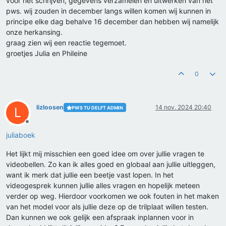
voor het schrijven, gegevens verzamelen en uitwerken van het
pws. wij zouden in december langs willen komen wij kunnen in
principe elke dag behalve 16 december dan hebben wij namelijk
onze herkansing.
graag zien wij een reactie tegemoet.
groetjes Julia en Phileine
0
lizloosen
14 nov. 2024 20:40
PWS TU DELFT ADMIN
L
Offline
juliaboek
Het lijkt mij misschien een goed idee om over jullie vragen te
videobellen. Zo kan ik alles goed en globaal aan jullie uitleggen,
want ik merk dat jullie een beetje vast lopen. In het
videogesprek kunnen jullie alles vragen en hopelijk meteen
verder op weg. Hierdoor voorkomen we ook fouten in het maken
van het model voor als jullie deze op de trilplaat willen testen.
Dan kunnen we ook gelijk een afspraak inplannen voor in