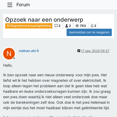
Forum
Opzoek naar een onderwerp
2
2
753
2
Magnetisme & supergeleiding
Aanmelden om te reageren
nathan.ehi 0
17 sep. 2024 09:37
N
Offline
Hallo,
Ik ben opzoek naar een nieuw onderwerp voor mijn pws. Het
liefst wil ik het hebben over magneten of over elektriciteit. Ik
loop alleen tegen het probleem aan dat ik geen idee heb wat
haalbare en leuke onderzoeksvragen kunnen zijn. Ik zou graag
een pws doen waarbij ik niet alleen veel onderzoek doe maar
ook de berekeningen zelf doe. Ook doe ik het pws helemaal in
mijn eentje dus het moet haalbaar blijven met gelimiteerde tijd.