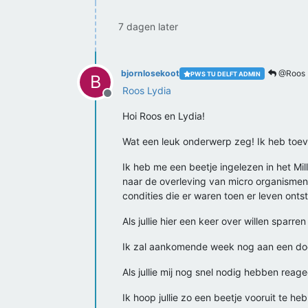
7 dagen later
bjornlosekoot
@Roos 
PWS TU DELFT ADMIN
B
Roos Lydia
Offline
Hoi Roos en Lydia!
Wat een leuk onderwerp zeg! Ik heb toev
Ik heb me een beetje ingelezen in het Mil
naar de overleving van micro organismen z
condities die er waren toen er leven onts
Als jullie hier een keer over willen sparr
Ik zal aankomende week nog aan een docent
Als jullie mij nog snel nodig hebben reage
Ik hoop jullie zo een beetje vooruit te h