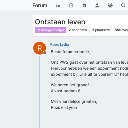
Forum
Ontstaan leven
2
berichten
2
plaatsers
859
we
Overige Proefjes
Roos Lydia
R
Beste forumredactie,
Offline
Ons PWS gaat over het ontstaan van leven
Hiervoor hebben we een experiment nodig.
experiment bij jullie uit te voeren? Of he
We horen het graag!
Alvast bedankt!
Met vriendelijke groeten,
Roos en Lydia