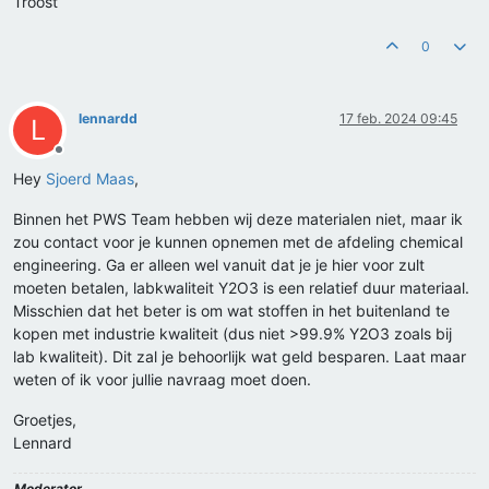
Troost
0
lennardd
17 feb. 2024 09:45
L
Offline
Hey
Sjoerd Maas
,
Binnen het PWS Team hebben wij deze materialen niet, maar ik
zou contact voor je kunnen opnemen met de afdeling chemical
engineering. Ga er alleen wel vanuit dat je je hier voor zult
moeten betalen, labkwaliteit Y2O3 is een relatief duur materiaal.
Misschien dat het beter is om wat stoffen in het buitenland te
kopen met industrie kwaliteit (dus niet >99.9% Y2O3 zoals bij
lab kwaliteit). Dit zal je behoorlijk wat geld besparen. Laat maar
weten of ik voor jullie navraag moet doen.
Groetjes,
Lennard
Moderator