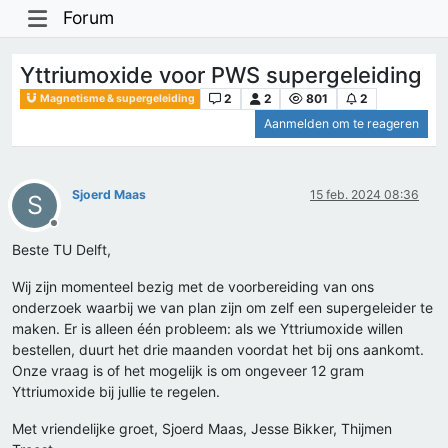
Forum
Yttriumoxide voor PWS supergeleiding
2
2
801
2
Magnetisme & supergeleiding
Aanmelden om te reageren
Sjoerd Maas
15 feb. 2024 08:36
S
Offline
Beste TU Delft,
Wij zijn momenteel bezig met de voorbereiding van ons
onderzoek waarbij we van plan zijn om zelf een supergeleider te
maken. Er is alleen één probleem: als we Yttriumoxide willen
bestellen, duurt het drie maanden voordat het bij ons aankomt.
Onze vraag is of het mogelijk is om ongeveer 12 gram
Yttriumoxide bij jullie te regelen.
Met vriendelijke groet, Sjoerd Maas, Jesse Bikker, Thijmen