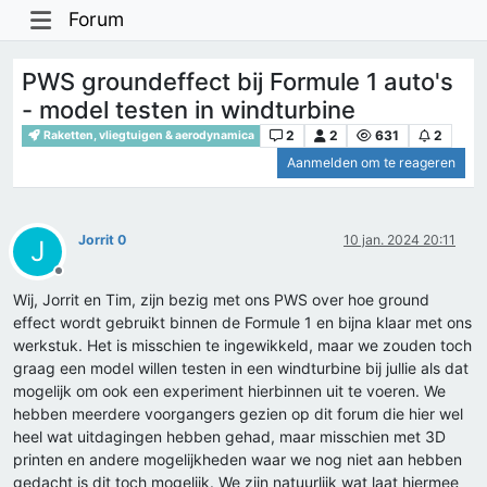
Forum
PWS groundeffect bij Formule 1 auto's
- model testen in windturbine
2
2
631
2
Raketten, vliegtuigen & aerodynamica
Aanmelden om te reageren
Jorrit 0
10 jan. 2024 20:11
J
Offline
Wij, Jorrit en Tim, zijn bezig met ons PWS over hoe ground
effect wordt gebruikt binnen de Formule 1 en bijna klaar met ons
werkstuk. Het is misschien te ingewikkeld, maar we zouden toch
graag een model willen testen in een windturbine bij jullie als dat
mogelijk om ook een experiment hierbinnen uit te voeren. We
hebben meerdere voorgangers gezien op dit forum die hier wel
heel wat uitdagingen hebben gehad, maar misschien met 3D
printen en andere mogelijkheden waar we nog niet aan hebben
gedacht is dit toch mogelijk. We zijn natuurlijk wat laat hiermee