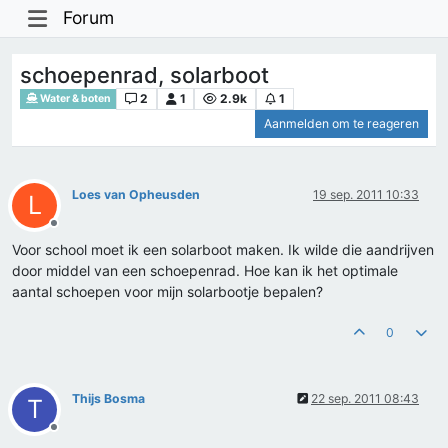
Forum
schoepenrad, solarboot
2
1
2.9k
1
Water & boten
Aanmelden om te reageren
Loes van Opheusden
19 sep. 2011 10:33
L
Offline
Voor school moet ik een solarboot maken. Ik wilde die aandrijven
door middel van een schoepenrad. Hoe kan ik het optimale
aantal schoepen voor mijn solarbootje bepalen?
0
Thijs Bosma
22 sep. 2011 08:43
T
Offline