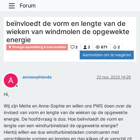
Forum
beïnvloedt de vorm en lengte van de
wieken van windmolen de opgewekte
energie
2
2
671
2
Energie opwekking & zonnecellen
Aanmelden om te reageren
annesophievda
23 nov. 2023 14:29
A
Offline
Hi,
Wij zijn Mette en Anne-Sophie en willen ons PWS doen over de
invloed van vorm en lengte van de wieken op de opgewekte
energie. De hoofdvraag is dus: Hoe beïnvloedt de vorm en
lengte van een windturbineblad de opgewekte energie?
Hierbij willen we dus windturbinebladen construeren met
verschillende vormen en lengtes en dan kijken of er verschil zit