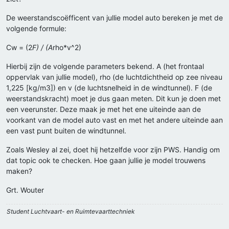
De weerstandscoëfficent van jullie model auto bereken je met de
volgende formule:
Cw = (2
F) / (A
rho*v^2)
Hierbij zijn de volgende parameters bekend. A (het frontaal
oppervlak van jullie model), rho (de luchtdichtheid op zee niveau
1,225 [kg/m3]) en v (de luchtsnelheid in de windtunnel). F (de
weerstandskracht) moet je dus gaan meten. Dit kun je doen met
een veerunster. Deze maak je met het ene uiteinde aan de
voorkant van de model auto vast en met het andere uiteinde aan
een vast punt buiten de windtunnel.
Zoals Wesley al zei, doet hij hetzelfde voor zijn PWS. Handig om
dat topic ook te checken. Hoe gaan jullie je model trouwens
maken?
Grt. Wouter
Student Luchtvaart- en Ruimtevaarttechniek