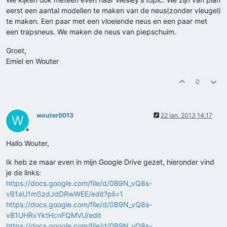
eerst een aantal modellen te maken van de neus(zonder vleugel)
te maken. Een paar met een vloeiende neus en een paar met
een trapsneus. We maken de neus van piepschuim.
Groet,
Emiel en Wouter
0
wouter0013
22 jan. 2013 14:17
W
Offline
Hallo Wouter,
Ik heb ze maar even in mijn Google Drive gezet, hieronder vind
je de links:
https://docs.google.com/file/d/0B9N_vQ8s-
vB1aU1mSzdJdDRwWEE/edit?pli=1
https://docs.google.com/file/d/0B9N_vQ8s-
vB1UHRxYktHcnFQMVU/edit
https://docs.google.com/file/d/0B9N_vQ8s-