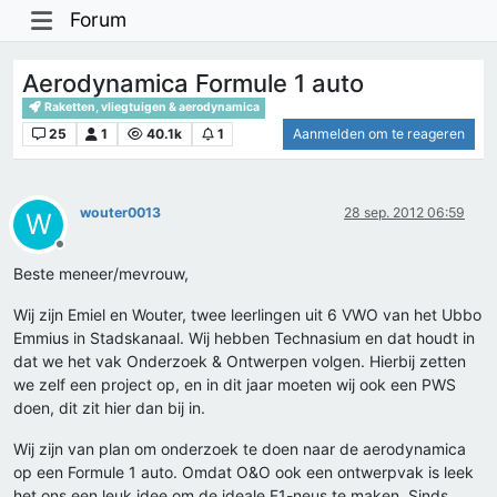
Forum
Aerodynamica Formule 1 auto
Raketten, vliegtuigen & aerodynamica
25
1
40.1k
1
Aanmelden om te reageren
wouter0013
28 sep. 2012 06:59
W
Offline
Beste meneer/mevrouw,
Wij zijn Emiel en Wouter, twee leerlingen uit 6 VWO van het Ubbo
Emmius in Stadskanaal. Wij hebben Technasium en dat houdt in
dat we het vak Onderzoek & Ontwerpen volgen. Hierbij zetten
we zelf een project op, en in dit jaar moeten wij ook een PWS
doen, dit zit hier dan bij in.
Wij zijn van plan om onderzoek te doen naar de aerodynamica
op een Formule 1 auto. Omdat O&O ook een ontwerpvak is leek
het ons een leuk idee om de ideale F1-neus te maken. Sinds