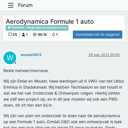
Forum
Aerodynamica Formule 1 auto
Raketten, vliegtuigen & aerodynamica
25
1
40.1k
1
Aanmelden om te reageren
wouter0013
28 sep. 2012 06:59
W
Offline
Beste meneer/mevrouw,
Wij zijn Emiel en Wouter, twee leerlingen uit 6 VWO van het Ubbo
Emmius in Stadskanaal. Wij hebben Technasium en dat houdt in
dat we het vak Onderzoek & Ontwerpen volgen. Hierbij zetten
we zelf een project op, en in dit jaar moeten wij ook een PWS
doen, dit zit hier dan bij in.
Wij zijn van plan om onderzoek te doen naar de aerodynamica
op een Formule 1 auto. Omdat O&O ook een ontwerpvak is leek
het ons een leuk idee om de ideale F1-neus te maken. Sinds