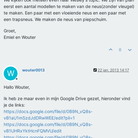
eerst een aantal modellen te maken van de neus(zonder vleugel)
te maken. Een paar met een vloeiende neus en een paar met
een trapsneus. We maken de neus van piepschuim.
Groet,
Emiel en Wouter
0
wouter0013
22 jan. 2013 14:17
W
Offline
Hallo Wouter,
Ik heb ze maar even in mijn Google Drive gezet, hieronder vind
je de links:
https://docs.google.com/file/d/0B9N_vQ8s-
vB1aU1mSzdJdDRwWEE/edit?pli=1
https://docs.google.com/file/d/0B9N_vQ8s-
vB1UHRxYktHcnFQMVU/edit
https://docs.google.com/file/d/0B9N_vQ8s-