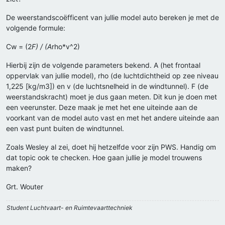
De weerstandscoëfficent van jullie model auto bereken je met de
volgende formule:
Cw = (2
F) / (A
rho*v^2)
Hierbij zijn de volgende parameters bekend. A (het frontaal
oppervlak van jullie model), rho (de luchtdichtheid op zee niveau
1,225 [kg/m3]) en v (de luchtsnelheid in de windtunnel). F (de
weerstandskracht) moet je dus gaan meten. Dit kun je doen met
een veerunster. Deze maak je met het ene uiteinde aan de
voorkant van de model auto vast en met het andere uiteinde aan
een vast punt buiten de windtunnel.
Zoals Wesley al zei, doet hij hetzelfde voor zijn PWS. Handig om
dat topic ook te checken. Hoe gaan jullie je model trouwens
maken?
Grt. Wouter
Student Luchtvaart- en Ruimtevaarttechniek