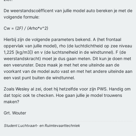
De weerstandscoëfficent van jullie model auto bereken je met de
volgende formule:
Cw = (2
F) / (A
rho*v^2)
Hierbij zijn de volgende parameters bekend. A (het frontaal
oppervlak van jullie model), rho (de luchtdichtheid op zee niveau
1,225 [kg/m3]) en v (de luchtsnelheid in de windtunnel). F (de
weerstandskracht) moet je dus gaan meten. Dit kun je doen met
een veerunster. Deze maak je met het ene uiteinde aan de
voorkant van de model auto vast en met het andere uiteinde aan
een vast punt buiten de windtunnel.
Zoals Wesley al zei, doet hij hetzelfde voor zijn PWS. Handig om
dat topic ook te checken. Hoe gaan jullie je model trouwens
maken?
Grt. Wouter
Student Luchtvaart- en Ruimtevaarttechniek