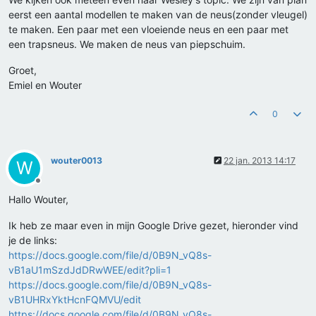
eerst een aantal modellen te maken van de neus(zonder vleugel)
te maken. Een paar met een vloeiende neus en een paar met
een trapsneus. We maken de neus van piepschuim.
Groet,
Emiel en Wouter
0
wouter0013
22 jan. 2013 14:17
W
Offline
Hallo Wouter,
Ik heb ze maar even in mijn Google Drive gezet, hieronder vind
je de links:
https://docs.google.com/file/d/0B9N_vQ8s-
vB1aU1mSzdJdDRwWEE/edit?pli=1
https://docs.google.com/file/d/0B9N_vQ8s-
vB1UHRxYktHcnFQMVU/edit
https://docs.google.com/file/d/0B9N_vQ8s-