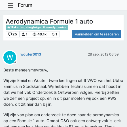
Forum
Aerodynamica Formule 1 auto
Raketten, vliegtuigen & aerodynamica
25
1
40.1k
1
Aanmelden om te reageren
wouter0013
28 sep. 2012 06:59
W
Offline
Beste meneer/mevrouw,
Wij zijn Emiel en Wouter, twee leerlingen uit 6 VWO van het Ubbo
Emmius in Stadskanaal. Wij hebben Technasium en dat houdt in
dat we het vak Onderzoek & Ontwerpen volgen. Hierbij zetten
we zelf een project op, en in dit jaar moeten wij ook een PWS
doen, dit zit hier dan bij in.
Wij zijn van plan om onderzoek te doen naar de aerodynamica
op een Formule 1 auto. Omdat O&O ook een ontwerpvak is leek
het ons een leuk idee om de ideale F1-neus te maken. Sinds