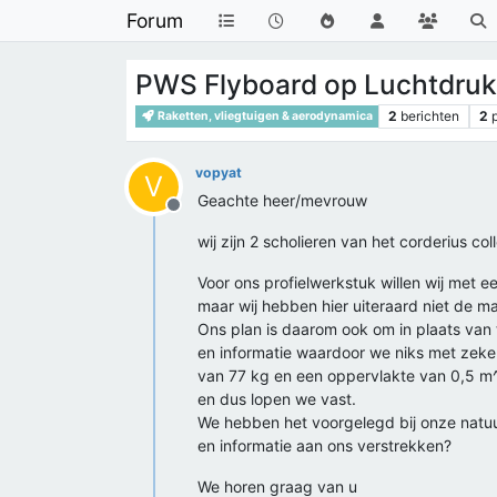
Forum
PWS Flyboard op Luchtdruk
2
berichten
2
Raketten, vliegtuigen & aerodynamica
vopyat
V
Geachte heer/mevrouw
Offline
wij zijn 2 scholieren van het corderius co
Voor ons profielwerkstuk willen wij met 
maar wij hebben hier uiteraard niet de ma
Ons plan is daarom ook om in plaats van
en informatie waardoor we niks met zek
van 77 kg en een oppervlakte van 0,5 m^
en dus lopen we vast.
We hebben het voorgelegd bij onze natuu
en informatie aan ons verstrekken?
We horen graag van u