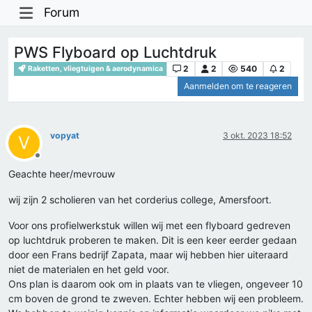
Forum
PWS Flyboard op Luchtdruk
2
2
540
2
Raketten, vliegtuigen & aerodynamica
Aanmelden om te reageren
vopyat
3 okt. 2023 18:52
V
Offline
Geachte heer/mevrouw
wij zijn 2 scholieren van het corderius college, Amersfoort.
Voor ons profielwerkstuk willen wij met een flyboard gedreven
op luchtdruk proberen te maken. Dit is een keer eerder gedaan
door een Frans bedrijf Zapata, maar wij hebben hier uiteraard
niet de materialen en het geld voor.
Ons plan is daarom ook om in plaats van te vliegen, ongeveer 10
cm boven de grond te zweven. Echter hebben wij een probleem.