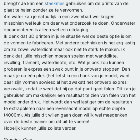
brengt? Je kan een
steekmes
gebruiken om de prints van de
plaat te halen zonder ze te vervormen.
4m water kan je natuurlijk in een zwembad wel krijgen,
misschien wel leuk om daar wat onderzoek te doen. Onderwater
documenteren is alleen wel een uitdaging.
Ik denk dat 3D printen in jullie situatie wel de beste optie is om
de vormen te fabriceren. Met andere technieken is het erg lastig
om ze zowel waterdicht maar ook niet te sterk te maken. Ik
denk dat jullie misschien moeten spelen met wanddikte,
invulling, filament, waterdiepte, etc. Wat je ook zou kunnen
proberen is expres een zwak punt in je ontwerp stoppen. Dan
maak je op één plek (het liefst in een hoek van je model, want
daar zijn vormen sowieso al het zwakst) het ontwerp expres
verzwakt, zodat je weet dat hij op dat punt gaat falen. Dit kan je
gebruiken om makkelijker een resultaat te zien van falen van het
model onder druk. Het wordt dan wel lastiger om de resultaten
te extrapoleren naar een levensecht model op echte diepte
(4000m). Als jullie dit willen gaan doen wil ik wel meedenken
over de beste manier om dit uit te voeren!
Hopelijk kunnen jullie zo iets verder.
Groetjes, Cian