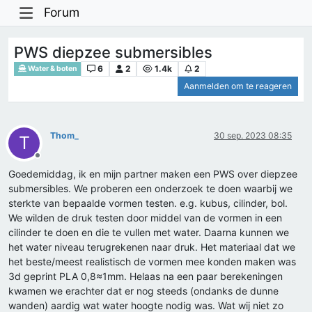
Forum
PWS diepzee submersibles
6
2
1.4k
2
Water & boten
Aanmelden om te reageren
Thom_
30 sep. 2023 08:35
T
Offline
Goedemiddag, ik en mijn partner maken een PWS over diepzee
submersibles. We proberen een onderzoek te doen waarbij we
sterkte van bepaalde vormen testen. e.g. kubus, cilinder, bol.
We wilden de druk testen door middel van de vormen in een
cilinder te doen en die te vullen met water. Daarna kunnen we
het water niveau terugrekenen naar druk. Het materiaal dat we
het beste/meest realistisch de vormen mee konden maken was
3d geprint PLA 0,8≈1mm. Helaas na een paar berekeningen
kwamen we erachter dat er nog steeds (ondanks de dunne
wanden) aardig wat water hoogte nodig was. Wat wij niet zo