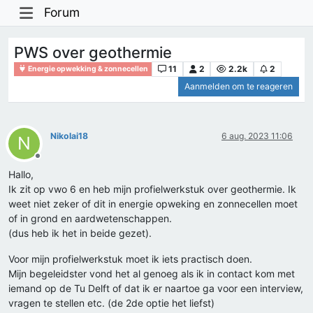
Forum
PWS over geothermie
11
2
2.2k
2
Energie opwekking & zonnecellen
Aanmelden om te reageren
Nikolai18
6 aug. 2023 11:06
N
Offline
Hallo,
Ik zit op vwo 6 en heb mijn profielwerkstuk over geothermie. Ik
weet niet zeker of dit in energie opweking en zonnecellen moet
of in grond en aardwetenschappen.
(dus heb ik het in beide gezet).
Voor mijn profielwerkstuk moet ik iets practisch doen.
Mijn begeleidster vond het al genoeg als ik in contact kom met
iemand op de Tu Delft of dat ik er naartoe ga voor een interview,
vragen te stellen etc. (de 2de optie het liefst)