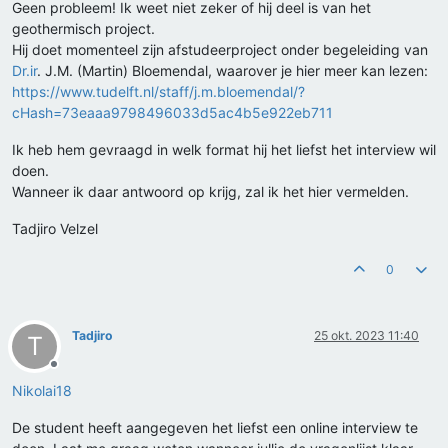
Geen probleem! Ik weet niet zeker of hij deel is van het
geothermisch project.
Hij doet momenteel zijn afstudeerproject onder begeleiding van
Dr.ir
. J.M. (Martin) Bloemendal, waarover je hier meer kan lezen:
https://www.tudelft.nl/staff/j.m.bloemendal/?
cHash=73eaaa9798496033d5ac4b5e922eb711
Ik heb hem gevraagd in welk format hij het liefst het interview wil
doen.
Wanneer ik daar antwoord op krijg, zal ik het hier vermelden.
Tadjiro Velzel
0
Tadjiro
25 okt. 2023 11:40
T
Offline
Nikolai18
De student heeft aangegeven het liefst een online interview te