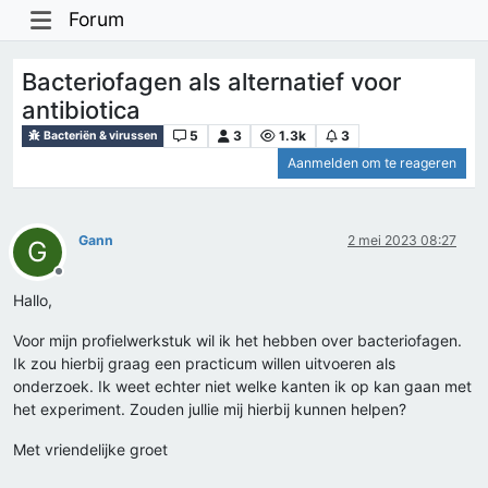
Forum
Bacteriofagen als alternatief voor
antibiotica
5
3
1.3k
3
Bacteriën & virussen
Aanmelden om te reageren
Gann
2 mei 2023 08:27
G
Offline
Hallo,
Voor mijn profielwerkstuk wil ik het hebben over bacteriofagen.
Ik zou hierbij graag een practicum willen uitvoeren als
onderzoek. Ik weet echter niet welke kanten ik op kan gaan met
het experiment. Zouden jullie mij hierbij kunnen helpen?
Met vriendelijke groet