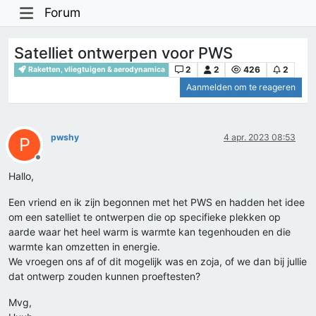
Forum
Satelliet ontwerpen voor PWS
2
2
426
2
Raketten, vliegtuigen & aerodynamica
Aanmelden om te reageren
pwshy
4 apr. 2023 08:53
P
Offline
Hallo,
Een vriend en ik zijn begonnen met het PWS en hadden het idee
om een satelliet te ontwerpen die op specifieke plekken op
aarde waar het heel warm is warmte kan tegenhouden en die
warmte kan omzetten in energie.
We vroegen ons af of dit mogelijk was en zoja, of we dan bij jullie
dat ontwerp zouden kunnen proeftesten?
Mvg,