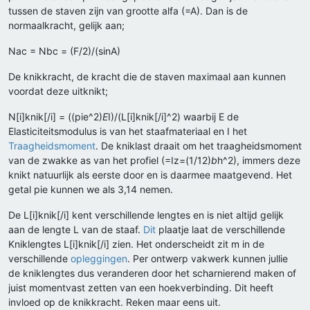
tussen de staven zijn van grootte alfa (=A). Dan is de
normaalkracht, gelijk aan;
Nac = Nbc = (F/2)/(sinA)
De knikkracht, de kracht die de staven maximaal aan kunnen
voordat deze uitknikt;
N[i]knik[/i] = ((pie^2)
E
I)/(L[i]knik[/i]^2) waarbij E de
Elasticiteitsmodulus is van het staafmateriaal en I het
Traagheidsmoment
. De kniklast draait om het traagheidsmoment
van de zwakke as van het profiel (=Iz=(1/12)
b
h^2), immers deze
knikt natuurlijk als eerste door en is daarmee maatgevend. Het
getal pie kunnen we als 3,14 nemen.
De L[i]knik[/i] kent verschillende lengtes en is niet altijd gelijk
aan de lengte L van de staaf.
Dit
plaatje laat de verschillende
Kniklengtes L[i]knik[/i] zien. Het onderscheidt zit m in de
verschillende
opleggingen
. Per ontwerp vakwerk kunnen jullie
de kniklengtes dus veranderen door het scharnierend maken of
juist momentvast zetten van een hoekverbinding. Dit heeft
invloed op de knikkracht. Reken maar eens uit.