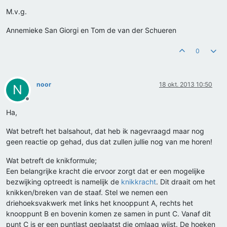
M.v.g.
Annemieke San Giorgi en Tom de van der Schueren
0
noor
18 okt. 2013 10:50
N
Offline
Ha,
Wat betreft het balsahout, dat heb ik nagevraagd maar nog
geen reactie op gehad, dus dat zullen jullie nog van me horen!
Wat betreft de knikformule;
Een belangrijke kracht die ervoor zorgt dat er een mogelijke
bezwijking optreedt is namelijk de
knikkracht
. Dit draait om het
knikken/breken van de staaf. Stel we nemen een
driehoeksvakwerk met links het knooppunt A, rechts het
knooppunt B en bovenin komen ze samen in punt C. Vanaf dit
punt C is er een puntlast geplaatst die omlaag wijst. De hoeken