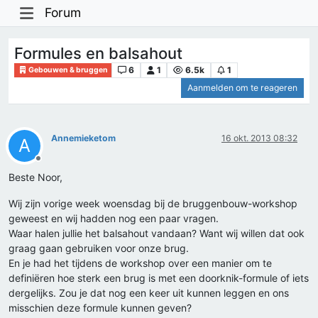
Forum
Formules en balsahout
6
1
6.5k
1
Gebouwen & bruggen
Aanmelden om te reageren
Annemieketom
16 okt. 2013 08:32
A
Offline
Beste Noor,
Wij zijn vorige week woensdag bij de bruggenbouw-workshop
geweest en wij hadden nog een paar vragen.
Waar halen jullie het balsahout vandaan? Want wij willen dat ook
graag gaan gebruiken voor onze brug.
En je had het tijdens de workshop over een manier om te
definiëren hoe sterk een brug is met een doorknik-formule of iets
dergelijks. Zou je dat nog een keer uit kunnen leggen en ons
misschien deze formule kunnen geven?