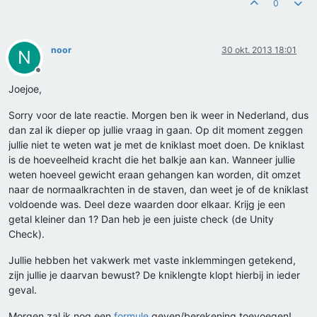
0
noor
30 okt. 2013 18:01
N
Offline
Joejoe,
Sorry voor de late reactie. Morgen ben ik weer in Nederland, dus
dan zal ik dieper op jullie vraag in gaan. Op dit moment zeggen
jullie niet te weten wat je met de kniklast moet doen. De kniklast
is de hoeveelheid kracht die het balkje aan kan. Wanneer jullie
weten hoeveel gewicht eraan gehangen kan worden, dit omzet
naar de normaalkrachten in de staven, dan weet je of de kniklast
voldoende was. Deel deze waarden door elkaar. Krijg je een
getal kleiner dan 1? Dan heb je een juiste check (de Unity
Check).
Jullie hebben het vakwerk met vaste inklemmingen getekend,
zijn jullie je daarvan bewust? De kniklengte klopt hierbij in ieder
geval.
Morgen zal ik nog een
formule
geven/berekening toevoegen!