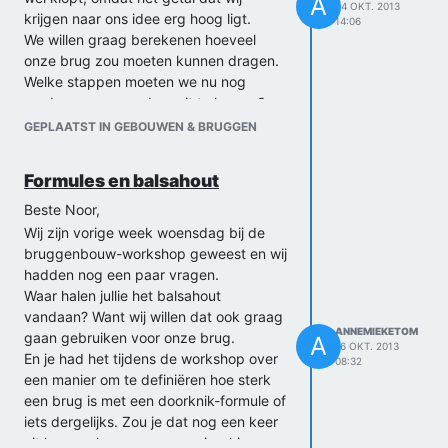
A
24 OKT. 2013
krijgen naar ons idee erg hoog ligt.
14:06
We willen graag berekenen hoeveel
onze brug zou moeten kunnen dragen.
Welke stappen moeten we nu nog
verder nemen om daar uit te komen?
Bijgevoegd een foto van wat we tot nu
GEPLAATST IN GEBOUWEN & BRUGGEN
toe hebben gedaan.
Alvast bedankt!
Formules en balsahout
Annemieke en Tom
Beste Noor,
Wij zijn vorige week woensdag bij de
bruggenbouw-workshop geweest en wij
hadden nog een paar vragen.
Waar halen jullie het balsahout
vandaan? Want wij willen dat ook graag
ANNEMIEKETOM
gaan gebruiken voor onze brug.
A
16 OKT. 2013
En je had het tijdens de workshop over
08:32
een manier om te definiëren hoe sterk
een brug is met een doorknik-formule of
iets dergelijks. Zou je dat nog een keer
uit kunnen leggen en ons misschien