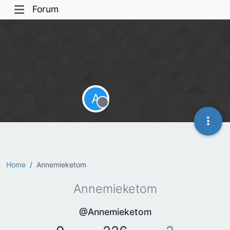
Forum
A
Offline
Home
Annemieketom
Annemieketom
@Annemieketom