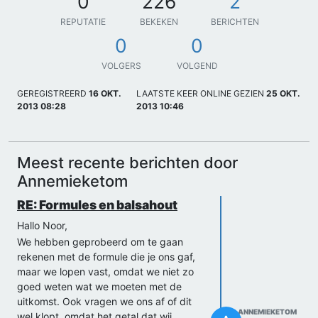
0
226
2
REPUTATIE
BEKEKEN
BERICHTEN
0
0
VOLGERS
VOLGEND
GEREGISTREERD
16 OKT.
LAATSTE KEER ONLINE GEZIEN
25 OKT.
2013 08:28
2013 10:46
Meest recente berichten door
Annemieketom
RE: Formules en balsahout
Hallo Noor,
We hebben geprobeerd om te gaan
rekenen met de formule die je ons gaf,
maar we lopen vast, omdat we niet zo
goed weten wat we moeten met de
uitkomst. Ook vragen we ons af of dit
ANNEMIEKETOM
wel klopt, omdat het getal dat wij