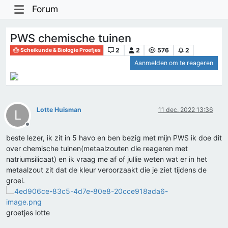
Forum
PWS chemische tuinen
2
2
576
2
Scheikunde & Biologie Proefjes
Aanmelden om te reageren
Lotte Huisman
11 dec. 2022 13:36
L
Offline
beste lezer, ik zit in 5 havo en ben bezig met mijn PWS ik doe dit
over chemische tuinen(metaalzouten die reageren met
natriumsilicaat) en ik vraag me af of jullie weten wat er in het
metaalzout zit dat de kleur veroorzaakt die je ziet tijdens de
groei.
groetjes lotte