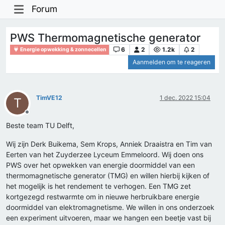
Forum
PWS Thermomagnetische generator
6
2
1.2k
2
Energie opwekking & zonnecellen
Aanmelden om te reageren
TimVE12
1 dec. 2022 15:04
T
Offline
Beste team TU Delft,
Wij zijn Derk Buikema, Sem Krops, Anniek Draaistra en Tim van
Eerten van het Zuyderzee Lyceum Emmeloord. Wij doen ons
PWS over het opwekken van energie doormiddel van een
thermomagnetische generator (TMG) en willen hierbij kijken of
het mogelijk is het rendement te verhogen. Een TMG zet
kortgezegd restwarmte om in nieuwe herbruikbare energie
doormiddel van elektromagnetisme. We willen in ons onderzoek
een experiment uitvoeren, maar we hangen een beetje vast bij